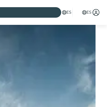
ES
ES