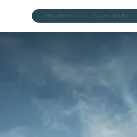
Descubre
espectáculos en directo
Madrid
candlelight
Londres
experiencias y ciudades
São Paulo
exposiciones
Seúl
recorridos por la ciudad
conciertos