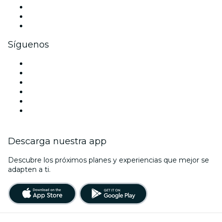
Eventos privados y entradas de grupo
Beneficios corporativos
Tarjetas y cupones de regalo corporativos
Síguenos
Facebook
X (Twitter)
Instagram
TikTok
LinkedIn
Youtube
Descarga nuestra app
Descubre los próximos planes y experiencias que mejor se
adapten a ti.