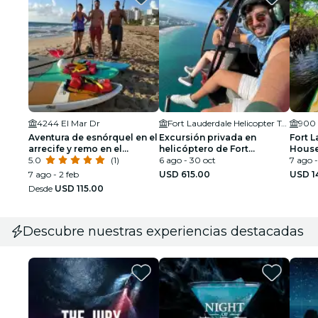
4244 El Mar Dr
Fort Lauderdale Helicopter Tours
900 
Aventura de esnórquel en el
Excursión privada en
Fort 
arrecife y remo en el
helicóptero de Fort
House:
océano en la playa de Fort
5.0
(1)
Lauderdale a Miami Beach
6 ago - 30 oct
kayak
7 ago -
Lauderdale
guiad
7 ago - 2 feb
USD 615.00
USD 1
Desde
USD 115.00
Descubre nuestras experiencias destacadas