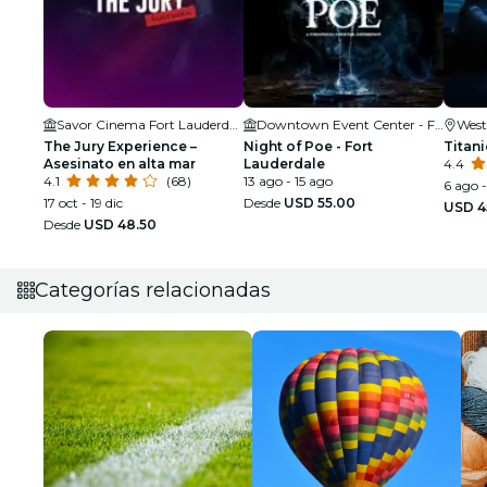
Savor Cinema Fort Lauderdale
Downtown Event Center - Fort Lauderdale
West
The Jury Experience –
Night of Poe - Fort
Titani
Asesinato en alta mar
Lauderdale
4.4
4.1
(68)
13 ago - 15 ago
6 ago 
17 oct - 19 dic
Desde
USD 55.00
USD 4
Desde
USD 48.50
Categorías relacionadas