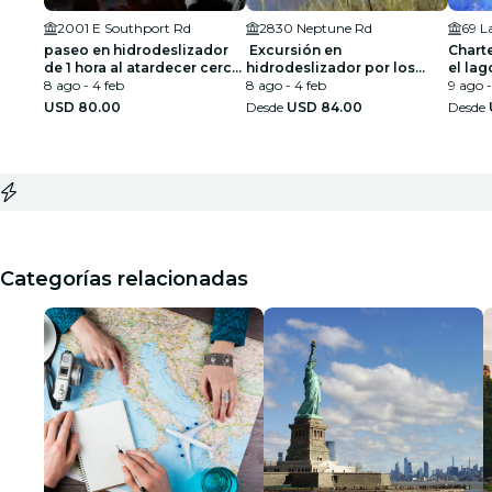
2001 E Southport Rd
2830 Neptune Rd
69 L
paseo en hidrodeslizador
Excursión en
Chart
de 1 hora al atardecer cerca
hidrodeslizador por los
el la
de Orlando
8 ago - 4 feb
Everglades, cerca de
8 ago - 4 feb
Kissi
9 ago -
Orlando, Florida
USD 80.00
Desde
USD 84.00
Desde
Categorías relacionadas