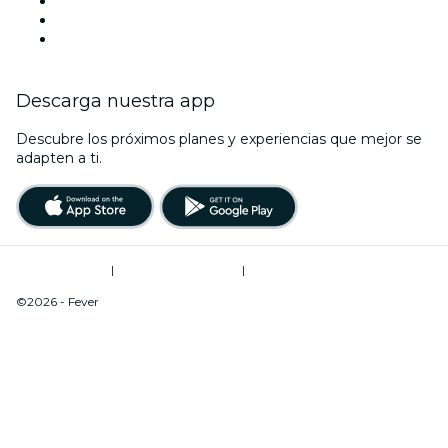
TikTok
LinkedIn
Youtube
Descarga nuestra app
Descubre los próximos planes y experiencias que mejor se
adapten a ti.
Términos de uso
|
Política de privacidad
|
Do Not Sell My Personal Information / Cookies Management
©2026 - Fever