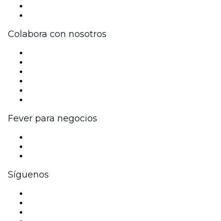
Tarjetas Regalo
Centro de asistencia
Colabora con nosotros
Gestiona tu evento
Publica tu evento
Eventos y beneficios para empresas
Programa de Afiliados
Programa de embajadores e influencers
Colaboraciones de marca
Fever para negocios
Eventos privados y entradas de grupo
Beneficios corporativos
Tarjetas y cupones de regalo corporativos
Síguenos
Facebook
X (Twitter)
Instagram