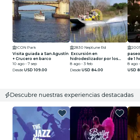
ICON Park
2830 Neptune Rd
2001
Visita guiada a San Agustín
Excursión en
paseo
+ Crucero en barco
hidrodeslizador por los
de 1 h
10 ago - 7 sep
Everglades, cerca de
8 ago - 3 feb
de Or
8 ago -
Orlando, Florida
Desde
USD 109.00
Desde
USD 84.00
USD 8
Descubre nuestras experiencias destacadas