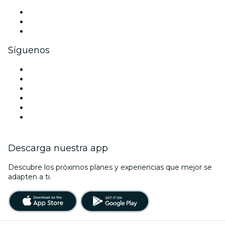
Eventos privados y entradas de grupo
Beneficios corporativos
Tarjetas y cupones de regalo corporativos
Síguenos
Facebook
X (Twitter)
Instagram
TikTok
LinkedIn
Youtube
Descarga nuestra app
Descubre los próximos planes y experiencias que mejor se
adapten a ti.