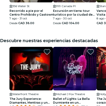
356 Water St
999 Canada Pl
Stan
Recorrido a pie por el
Excursión en tierra: tour
Vancou
Centro Prohibido y Gastown
turístico por la ciudad de
Visita
7 ago - 31 oct
Vancouver después del
7 ago - 30 oct
Colga
8 ago 
crucero con recogida en el
Almue
Desde
CAD 36.00
Desde
CAD 104.00
CAD 3
puerto
Descubre nuestras experiencias destacadas
Waterfront Theatre
Michael J Fox Theatre
Holl
The Jury Experience:
Ballet of Lights: La Bella
The Ja
Diamantes, Mentiras y un
Durmiente en un
coraz