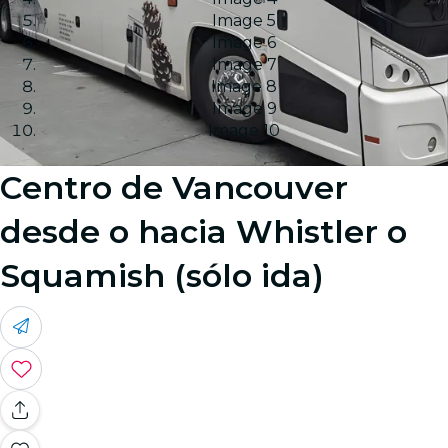
Image 5
Image 6
Image 7
Image 8
Image 9
Image 10
Centro de Vancouver
desde o hacia Whistler o
Squamish (sólo ida)