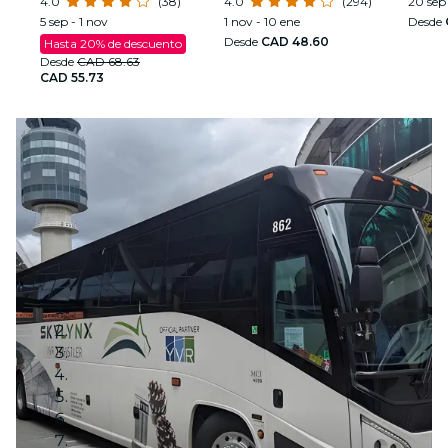
Hombre Muerto
4.0
(38)
espectáculo deslumbrante
4.0
(294)
20 sep 
5 sep - 1 nov
1 nov - 10 ene
Desde
Desde
CAD 48.60
Hasta 20% de descuento
Desde
CAD 68.63
CAD 55.73