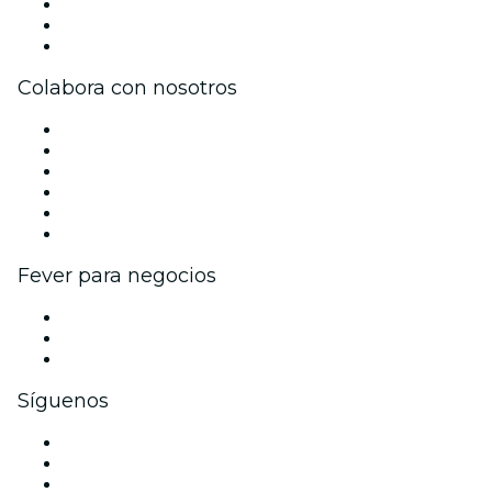
Únete al equipo
Tarjetas Regalo
Centro de asistencia
Colabora con nosotros
Gestiona tu evento
Publica tu evento
Eventos y beneficios para empresas
Programa de Afiliados
Programa de embajadores e influencers
Colaboraciones de marca
Fever para negocios
Eventos privados y entradas de grupo
Beneficios corporativos
Tarjetas y cupones de regalo corporativos
Síguenos
Facebook
X (Twitter)
Instagram