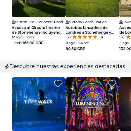
Millennium Gloucester Hotel London Kensington
Victoria Coach Station
Acceso al Círculo Interior
Autobús lanzadera de
Acces
de Stonehenge incluyendo
Londres a Stonehenge y
de Lo
Bath y Lacock Excursión de
12 ago - 6 feb
excursión independiente de
5.0
(1)
con l
5.0
un día desde Londres
un día
Apertu
Desde
165,00 GBP
11 ago - 24 oct
11 ago 
Coron
80,50 GBP
132,0
Descubre nuestras experiencias destacadas