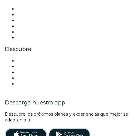
Facebook
X (Twitter)
Instagram
TikTok
LinkedIn
Youtube
Descubre
Locales y espacios de eventos en Londres
Hoy
Mañana
Esta semana
Este fin de semana
Descarga nuestra app
Descubre los próximos planes y experiencias que mejor se
adapten a ti.