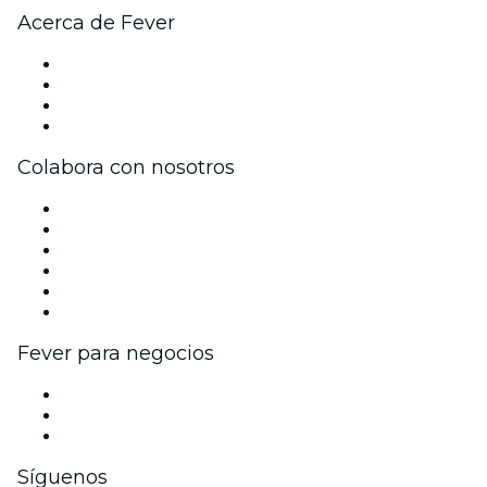
Acerca de Fever
Prensa
Únete al equipo
Tarjetas Regalo
Centro de asistencia
Colabora con nosotros
Gestiona tu evento
Publica tu evento
Eventos y beneficios para empresas
Programa de Afiliados
Programa de embajadores e influencers
Colaboraciones de marca
Fever para negocios
Eventos privados y entradas de grupo
Beneficios corporativos
Tarjetas y cupones de regalo corporativos
Síguenos