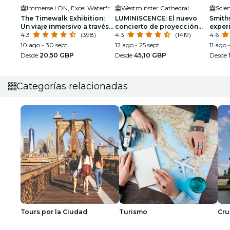
Immerse LDN, Excel Waterfront
Westminster Cathedral
Scie
The Timewalk Exhibition:
LUMINISCENCE: El nuevo
Smith
Un viaje inmersivo a través
concierto de proyección
experi
de las civilizaciones
4.3
(398)
360° en la Catedral de
4.3
(1419)
Londr
4.6
Westminster
10 ago - 30 sept
12 ago - 25 sept
11 ago 
Desde
20,50 GBP
Desde
45,10 GBP
Desde
Categorías relacionadas
Tours por la Ciudad
Turismo
Cru