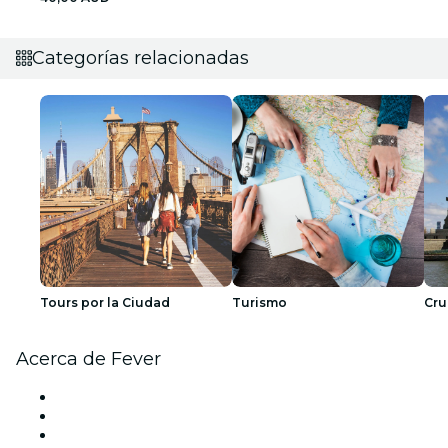
Categorías relacionadas
Tours por la Ciudad
Turismo
Cru
Acerca de Fever
Prensa
Únete al equipo
Tarjetas Regalo