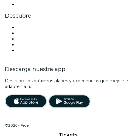
Youtube
Descubre
Locales y espacios de eventos en Melbourne
Hoy
Mañana
Esta semana
Este fin de semana
Descarga nuestra app
Descubre los próximos planes y experiencias que mejor se
adapten a ti.
Términos de uso
|
Política de privacidad
|
Administrador de cookies
©2026 - Fever
Tickets