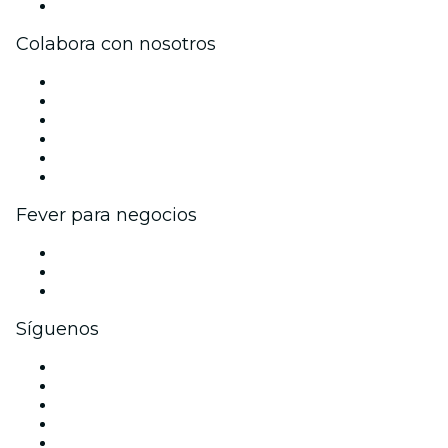
Centro de asistencia
Colabora con nosotros
Gestiona tu evento
Publica tu evento
Eventos y beneficios para empresas
Programa de Afiliados
Programa de embajadores e influencers
Colaboraciones de marca
Fever para negocios
Eventos privados y entradas de grupo
Beneficios corporativos
Tarjetas y cupones de regalo corporativos
Síguenos
Facebook
X (Twitter)
Instagram
TikTok
LinkedIn