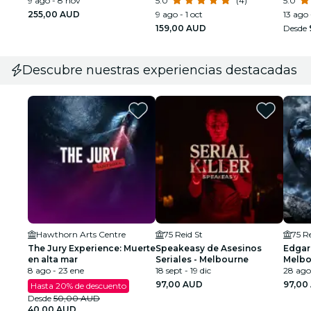
9 ago - 8 nov
grupo reducido desde
5.0
(4)
visita
5.0
Melbourne
Melbo
255,00 AUD
9 ago - 1 oct
13 ago 
159,00 AUD
Desde
Descubre nuestras experiencias destacadas
Hawthorn Arts Centre
75 Reid St
75 Re
The Jury Experience: Muerte
Speakeasy de Asesinos
Edgar
en alta mar
Seriales - Melbourne
Melbo
8 ago - 23 ene
18 sept - 19 dic
28 ago 
97,00 AUD
97,00
Hasta 20% de descuento
Desde
50,00 AUD
40,00 AUD