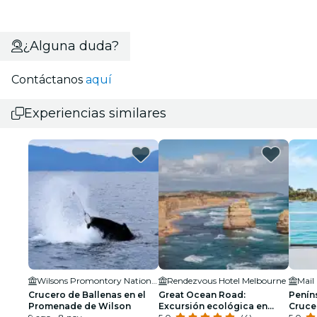
¿Alguna duda?
Contáctanos
aquí
Experiencias similares
Wilsons Promontory National Park
Rendezvous Hotel Melbourne
Mail
Crucero de Ballenas en el
Great Ocean Road:
Penín
Promenade de Wilson
Excursión ecológica en
Crucer