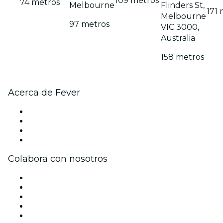
109 metros
74 metros
Melbourne
Flinders St,
171
Melbourne
97 metros
VIC 3000,
Australia
158 metros
Acerca de Fever
Prensa
Únete al equipo
Tarjetas Regalo
Centro de asistencia
Colabora con nosotros
Gestiona tu evento
Publica tu evento
Eventos y beneficios para empresas
Programa de Afiliados
Programa de embajadores e influencers