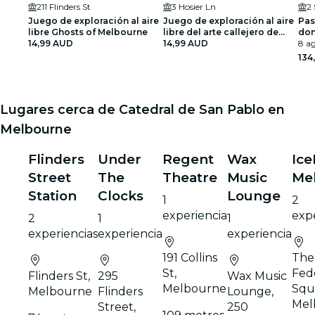
211 Flinders St
3 Hosier Ln
2
Juego de exploración al aire
Juego de exploración al aire
Pas
libre Ghosts of Melbourne
libre del arte callejero de
don
14,99 AUD
Melbourne
14,99 AUD
8 ag
134
Lugares cerca de Catedral de San Pablo en
Melbourne
Flinders
Under
Regent
Wax
Ice
Street
The
Theatre
Music
Me
Station
Clocks
Lounge
1
2
experiencia
expe
2
1
1
experiencias
experiencia
experiencia
191 Collins
The
St,
Fed
Flinders St,
295
Wax Music
Melbourne
Squ
Melbourne
Flinders
Lounge,
Mel
Street,
250