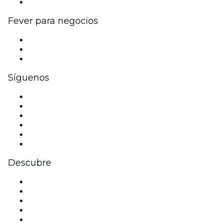
Colaboraciones de marca
Fever para negocios
Eventos privados y entradas de grupo
Beneficios corporativos
Tarjetas y cupones de regalo corporativos
Síguenos
Facebook
X (Twitter)
Instagram
TikTok
LinkedIn
Youtube
Descubre
Locales y espacios de eventos en Melbourne
Hoy
Mañana
Esta semana
Este fin de semana