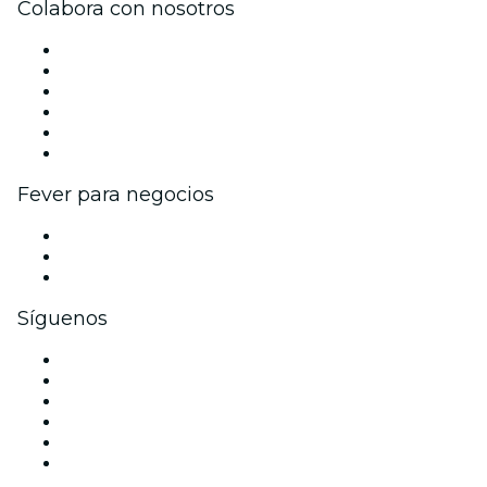
Colabora con nosotros
Gestiona tu evento
Publica tu evento
Eventos y beneficios para empresas
Programa de Afiliados
Programa de embajadores e influencers
Colaboraciones de marca
Fever para negocios
Eventos privados y entradas de grupo
Beneficios corporativos
Tarjetas y cupones de regalo corporativos
Síguenos
Facebook
X (Twitter)
Instagram
TikTok
LinkedIn
Youtube