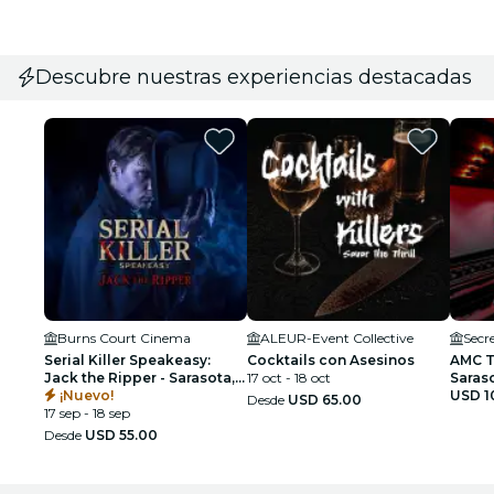
Descubre nuestras experiencias destacadas
Burns Court Cinema
ALEUR-Event Collective
Secr
Serial Killer Speakeasy:
Cocktails con Asesinos
AMC T
Jack the Ripper - Sarasota,
17 oct - 18 oct
Saras
FL
¡Nuevo!
USD 1
Desde
USD 65.00
17 sep - 18 sep
Desde
USD 55.00