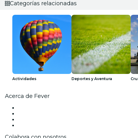
Categorías relacionadas
Actividades
Deportes y Aventura
Cru
Acerca de Fever
Prensa
Únete al equipo
Tarjetas Regalo
Centro de asistencia
Colabora con nosotros