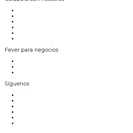
Gestiona tu evento
Publica tu evento
Eventos y beneficios para empresas
Programa de Afiliados
Programa de embajadores e influencers
Colaboraciones de marca
Fever para negocios
Eventos privados y entradas de grupo
Beneficios corporativos
Tarjetas y cupones de regalo corporativos
Síguenos
Facebook
X (Twitter)
Instagram
TikTok
LinkedIn
Youtube