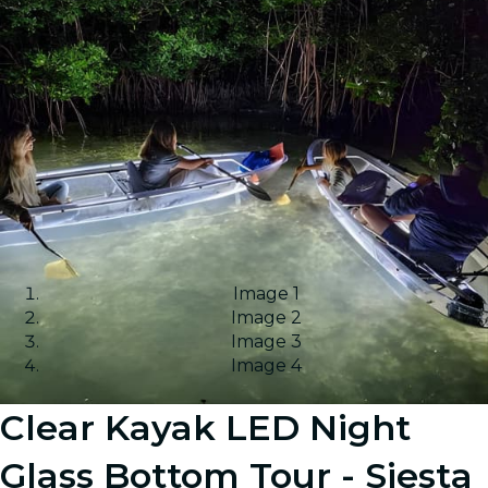
Image 1
Image 2
Image 3
Image 4
Clear Kayak LED Night
Glass Bottom Tour - Siesta