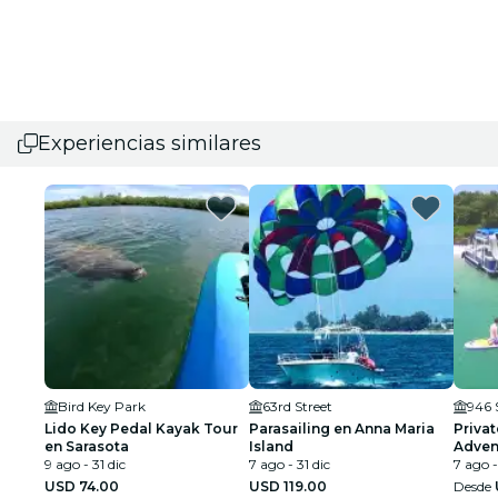
Experiencias similares
Bird Key Park
63rd Street
946 
Lido Key Pedal Kayak Tour
Parasailing en Anna Maria
Privat
en Sarasota
Island
Adven
9 ago - 31 dic
7 ago - 31 dic
de ar
7 ago -
USD 74.00
USD 119.00
Desde