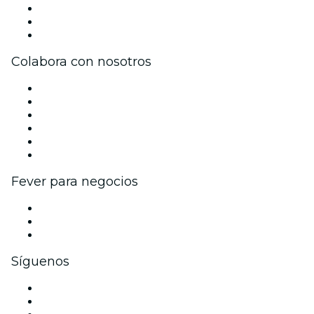
Únete al equipo
Tarjetas Regalo
Centro de asistencia
Colabora con nosotros
Gestiona tu evento
Publica tu evento
Eventos y beneficios para empresas
Programa de Afiliados
Programa de embajadores e influencers
Colaboraciones de marca
Fever para negocios
Eventos privados y entradas de grupo
Beneficios corporativos
Tarjetas y cupones de regalo corporativos
Síguenos
Facebook
X (Twitter)