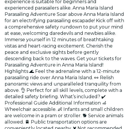
experience is suitable for beginners and
experienced parasailers alike. Anna Maria Island
Parasailing Adventure Soar above Anna Maria Island
for an electrifying parasailing escapade! Kick off with
a comprehensive safety rundown to put your mind
at ease, welcoming daredevils and newbies alike.
Immerse yourself in 12 minutes of breathtaking
vistas and heart-racing excitement. Cherish the
peace and exclusive sights before gently
descending back to the waves. Get your tickets for
Parasailing Adventure in Anna Maria Island!
Highlights 🌊 Feel the adrenaline with a 12-minute
parasailing ride over Anna Maria Island. 👀 Relish
panoramic views and unparalleled tranquility from
above. 👌 Perfect for all skill levels, complete with a
detailed safety briefing. What’s included? ✔️
Professional Guide Additional Information 🦽
Wheelchair accessible. 👶 Infants and small children
are welcome in a pram or stroller. 🐕 Service animals
allowed. 🚆 Public transportation options are
conveniently located nearby. ❌ Not recommended