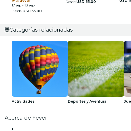
FL
¡Nuevo!
USD 1
Desde
USD 65.00
17 sep - 18 sep
Desde
USD 55.00
Categorías relacionadas
Actividades
Deportes y Aventura
Ju
Acerca de Fever
Prensa