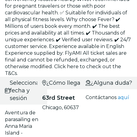
for pregnant travelers or those with poor
cardiovascular health. ✅ Suitable for individuals of
all physical fitness levels. Why choose Fever? ✔️
Millions of users book every month. ✔️ The best
prices and availability at all times. ✔️ Thousands of
unique experiences. ✔️ Verified user reviews. ✔️ 24/7
customer service. Experience available in English
Experience supplied by: FlyAMI All ticket sales are
final and cannot be refunded, exchanged, or
otherwise modified. Click here to check out the
T&Cs.
Selecciona
¿Cómo llegar?
¿Alguna duda?
fecha y
63rd Street
Contáctanos
aquí
sesión
Chicago, 60637
Aventura de
parasailing en
Anna Maria
Island -