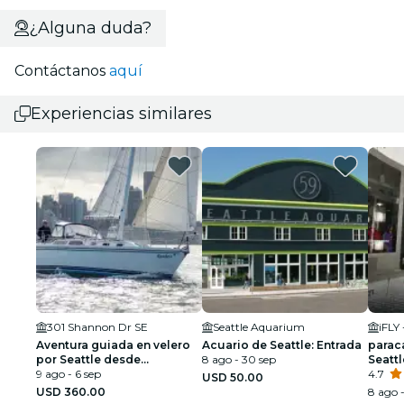
¿Alguna duda?
Contáctanos
aquí
Experiencias similares
301 Shannon Dr SE
Seattle Aquarium
iFLY 
Aventura guiada en velero
Acuario de Seattle: Entrada
parac
por Seattle desde
8 ago - 30 sep
Seattl
Bainbridge Island
9 ago - 6 sep
4.7
USD 50.00
USD 360.00
8 ago -