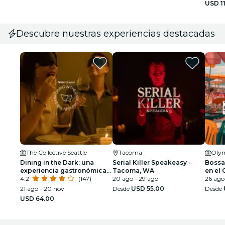
USD 1
Descubre nuestras experiencias destacadas
The Collective Seattle
Tacoma
Olym
Dining in the Dark: una
Serial Killer Speakeasy -
Bossa
experiencia gastronómica
Tacoma, WA
en el
única con los ojos
4.2
(147)
20 ago - 29 ago
Pavili
26 ago
vendados en The Collective
21 ago - 20 nov
Desde
USD 55.00
Desde
Seattle
USD 64.00