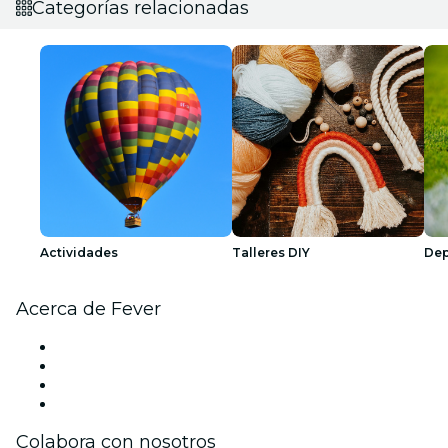
Categorías relacionadas
Actividades
Talleres DIY
Dep
Acerca de Fever
Prensa
Únete al equipo
Tarjetas Regalo
Centro de asistencia
Colabora con nosotros