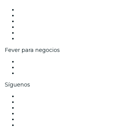
Gestiona tu evento
Publica tu evento
Eventos y beneficios para empresas
Programa de Afiliados
Programa de embajadores e influencers
Colaboraciones de marca
Fever para negocios
Eventos privados y entradas de grupo
Beneficios corporativos
Tarjetas y cupones de regalo corporativos
Síguenos
Facebook
X (Twitter)
Instagram
TikTok
LinkedIn
Youtube