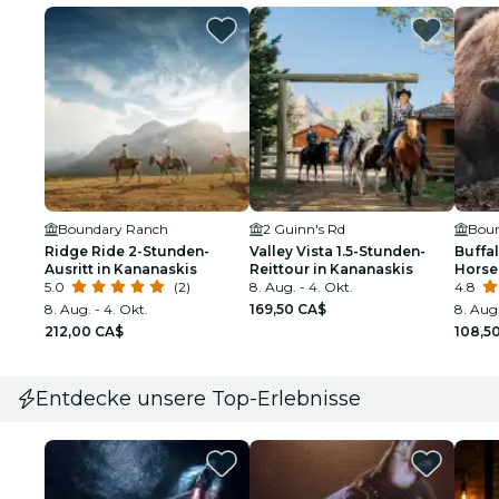
Boundary Ranch
2 Guinn's Rd
Bou
Ridge Ride 2-Stunden-
Valley Vista 1.5-Stunden-
Buffa
Ausritt in Kananaskis
Reittour in Kananaskis
Horse
5.0
(2)
8. Aug. - 4. Okt.
Kanan
4.8
8. Aug. - 4. Okt.
169,50 CA$
8. Aug.
212,00 CA$
108,5
Entdecke unsere Top-Erlebnisse