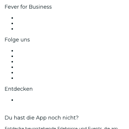
Fever for Business
Privatveranstaltungen & Gruppentickets
Firmenvorteile
Firmengeschenkkarten und -gutscheine
Folge uns
Facebook
X (Twitter)
Instagram
TikTok
LinkedIn
YouTube
Entdecken
Veranstaltungsorte in Calgary
Du hast die App noch nicht?
Entdecke bevorstehende Erlebnisse und Events, die am