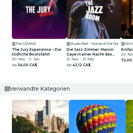
The GRAND
Studio Bell - Home of the National Music Centre
WinS
The Jury Experience – Die
Die Jazz-Zimmer: Marvin
Einfa
tödliche Bootsfahrt
Gaye in einer Nacht des
20. Nov
20. Nov. - 9. Jan.
Soul
12. Nov. - 21. Feb.
72,00
Ab
54,00 CA$
Ab
42,12 CA$
Verwandte Kategorien