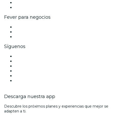
Programa de embajadores e influencers
Colaboraciones de marca
Fever para negocios
Eventos privados y entradas de grupo
Beneficios corporativos
Tarjetas y cupones de regalo corporativos
Síguenos
Facebook
X (Twitter)
Instagram
TikTok
LinkedIn
Youtube
Descarga nuestra app
Descubre los próximos planes y experiencias que mejor se
adapten a ti.