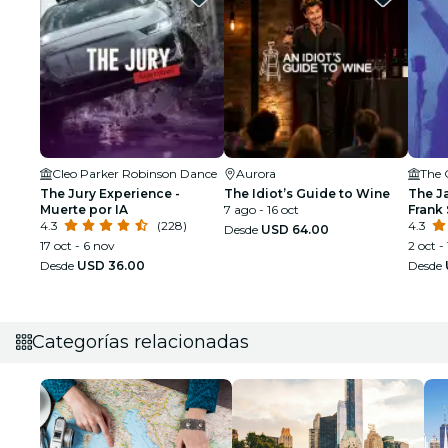
Cleo Parker Robinson Dance
Aurora
The 
The Jury Experience -
The Idiot’s Guide to Wine
The J
Muerte por IA
7 ago - 16 oct
Frank 
4.3
(228)
Armst
4.3
Desde
USD 64.00
17 oct - 6 nov
2 oct - 
Desde
USD 36.00
Desde
Categorías relacionadas