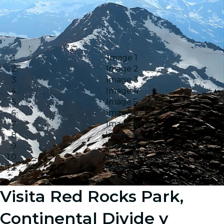
Image 1
Image 2
Image 3
Image 4
Image 5
Image 6
Image 7
Image 8
Image 9
Image 10
Image 11
Visita Red Rocks Park,
Continental Divide y