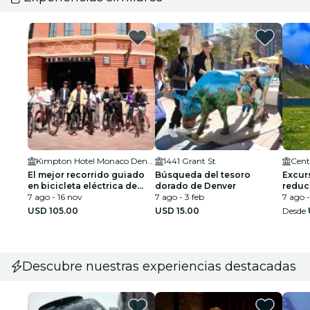
Kimpton Hotel Monaco Denver
1441 Grant St
Cent
El mejor recorrido guiado
Búsqueda del tesoro
Excur
en bicicleta eléctrica de
dorado de Denver
reduc
Denver: los lugares más
7 ago - 16 nov
7 ago - 3 feb
al Pa
7 ago -
destacados de la Mile High
Denve
USD 105.00
USD 15.00
Desde
City.
Descubre nuestras experiencias destacadas