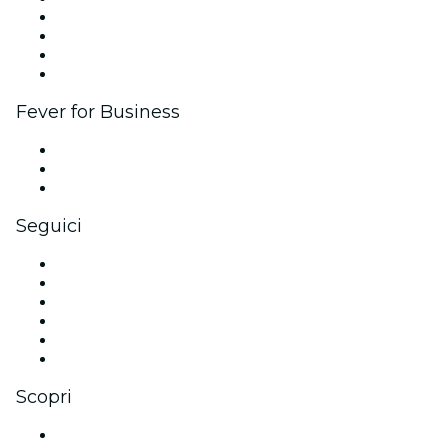
Eventi aziendali & benefit
Programma di affiliazione
Programma Ambassador e Influencer
Brand partnership
Fever for Business
Eventi privati e biglietti di gruppo
Benefit aziendali
Gift card e voucher aziendali
Seguici
Facebook
X (Twitter)
Instagram
TikTok
LinkedIn
Youtube
Scopri
Luoghi a Milano