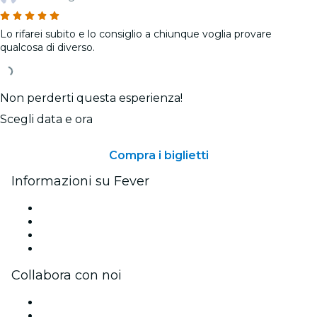
Lo rifarei subito e lo consiglio a chiunque voglia provare
qualcosa di diverso.
Non perderti questa esperienza!
Scegli data e ora
Compra i biglietti
Informazioni su Fever
Stampa
Unisciti al team
Carte regalo
Centro assistenza
Collabora con noi
Gestisci il tuo evento
Pubblica il tuo evento