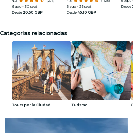
de las civilizaciones
4.3
(271)
360° en la Catedral de
4.3
(1125)
5 sept 
Westminster
6 ago - 30 sept
6 ago - 26 sept
Desde
Desde
20,50 GBP
Desde
45,10 GBP
Categorías relacionadas
Tours por la Ciudad
Turismo
C