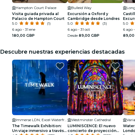
Hampton Court Palace
Bulleid Way
Long
Visita guiada privada al
Excursión a Oxford y
Castil
Palacio de Hampton Court
Cambridge desde Londres
Excur
5.0
(1)
5.0
(3)
desde
5.0
inclu
6 ago - 31 ene
6 ago - 31 oct
6 ago -
180,00 GBP
Desde
89,00 GBP
89,00
Descubre nuestras experiencias destacadas
Immerse LDN, Excel Waterfront
Westminster Cathedral
Varia
The Timewalk Exhibition:
LUMINISCENCE: El nuevo
Water 
Un viaje inmersivo a través
concierto de proyección
Lond