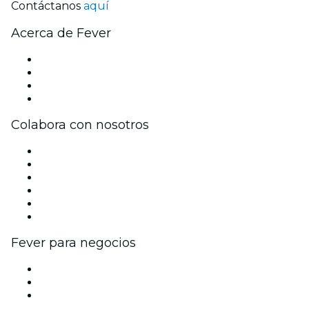
Contáctanos
aquí
Acerca de Fever
Prensa
Únete al equipo
Tarjetas Regalo
Centro de asistencia
Colabora con nosotros
Gestiona tu evento
Publica tu evento
Eventos y beneficios para empresas
Programa de Afiliados
Programa de embajadores e influencers
Colaboraciones de marca
Fever para negocios
Eventos privados y entradas de grupo
Beneficios corporativos
Tarjetas y cupones de regalo corporativos