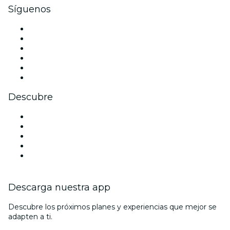
Síguenos
Facebook
X (Twitter)
Instagram
TikTok
LinkedIn
Youtube
Descubre
Locales y espacios de eventos en Londres
Hoy
Mañana
Esta semana
Este fin de semana
Descarga nuestra app
Descubre los próximos planes y experiencias que mejor se
adapten a ti.