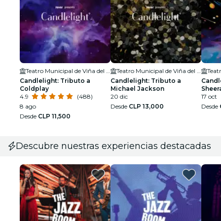
Teatro Municipal de Viña del Mar
Teatro Municipal de Viña del Mar
Teat
Candlelight: Tributo a
Candlelight: Tributo a
Candle
Coldplay
Michael Jackson
Sheer
4.9
(488)
20 dic
17 oct
8 ago
Desde
CLP 13,000
Desde
Desde
CLP 11,500
Descubre nuestras experiencias destacadas