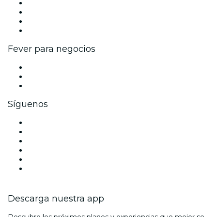
Eventos y beneficios para empresas
Programa de Afiliados
Programa de embajadores e influencers
Colaboraciones de marca
Fever para negocios
Eventos privados y boletos de grupo
Beneficios corporativos
Tarjetas y cupones de regalo corporativos
Síguenos
Facebook
X (Twitter)
Instagram
TikTok
LinkedIn
Youtube
Descarga nuestra app
Descubre los próximos planes y experiencias que mejor se