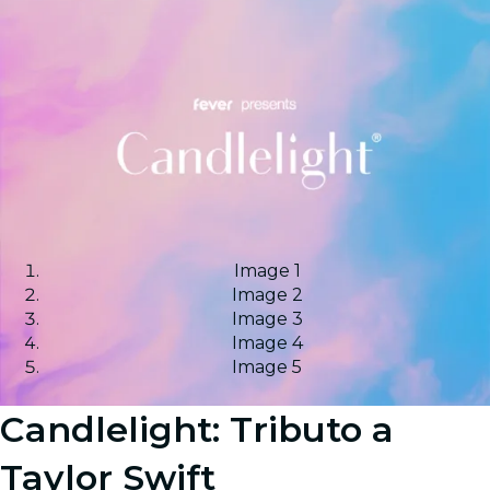
Image 1
Image 2
Image 3
Image 4
Image 5
Candlelight: Tributo a
Taylor Swift