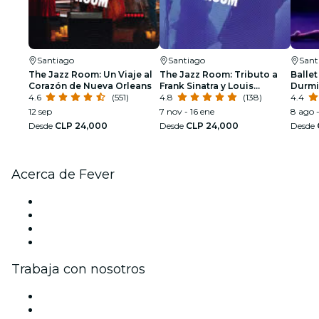
Santiago
Santiago
Sant
The Jazz Room: Un Viaje al
The Jazz Room: Tributo a
Ballet
Corazón de Nueva Orleans
Frank Sinatra y Louis
Durmi
4.6
(551)
Armstrong
4.8
(138)
espec
4.4
12 sep
7 nov - 16 ene
8 ago -
Desde
CLP 24,000
Desde
CLP 24,000
Desde
Acerca de Fever
Prensa
Únete al equipo
Tarjetas Regalo
Centro de asistencia
Trabaja con nosotros
Gestiona tu evento
Publica tu evento