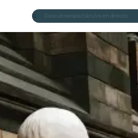
Descubre
espectáculos en directo
Madrid
candlelight
Londres
experiencias y ciudades
São Paulo
exposiciones
Seúl
recorridos por la ciudad
conciertos