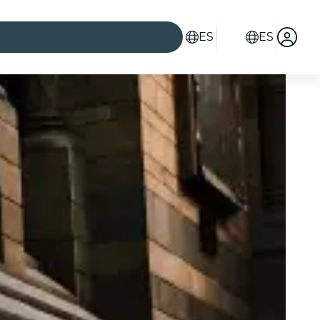
ES
ES