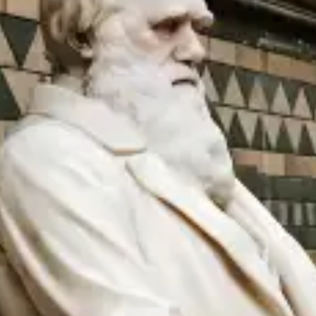
restaurantes
cine