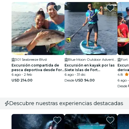
301 Seabreeze Blvd
Blue Moon Outdoor Adventures - Fort Lauderdale
Fort
Excursión compartida de
Excursión en kayak por las
Excur
pesca deportiva desde Fort
Siete Islas de Fort
deriva
Lauderdale
6 ago - 2 feb
Lauderdale
6 ago - 31 dic
Fort 
4.8
USD 214.00
Desde
USD 94.00
6 ago -
Desde
Descubre nuestras experiencias destacadas