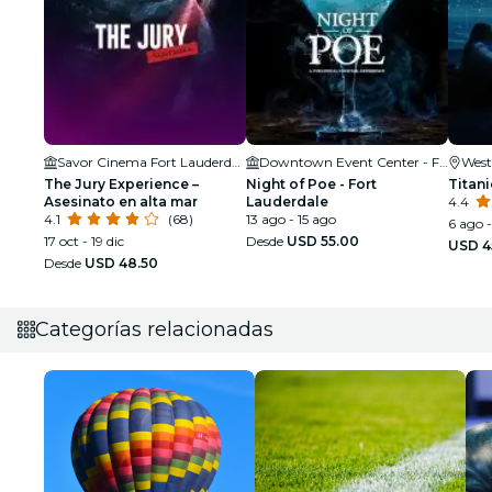
Savor Cinema Fort Lauderdale
Downtown Event Center - Fort Lauderdale
West
The Jury Experience –
Night of Poe - Fort
Titani
Asesinato en alta mar
Lauderdale
4.4
4.1
(68)
13 ago - 15 ago
6 ago 
17 oct - 19 dic
Desde
USD 55.00
USD 4
Desde
USD 48.50
Categorías relacionadas