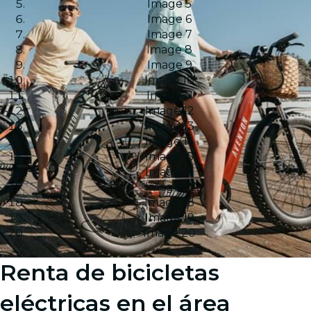
Image 5
Image 6
Image 7
Image 8
Image 9
Image 10
Image 11
Image 12
Image 13
Image 14
Image 15
Image 16
Image 17
Image 18
Image 19
Image 20
Renta de bicicletas
eléctricas en el área