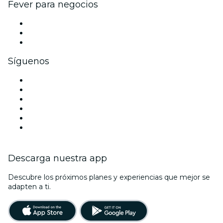
Fever para negocios
Eventos privados y entradas de grupo
Beneficios corporativos
Tarjetas y cupones de regalo corporativos
Síguenos
Facebook
X (Twitter)
Instagram
TikTok
LinkedIn
Youtube
Descarga nuestra app
Descubre los próximos planes y experiencias que mejor se
adapten a ti.