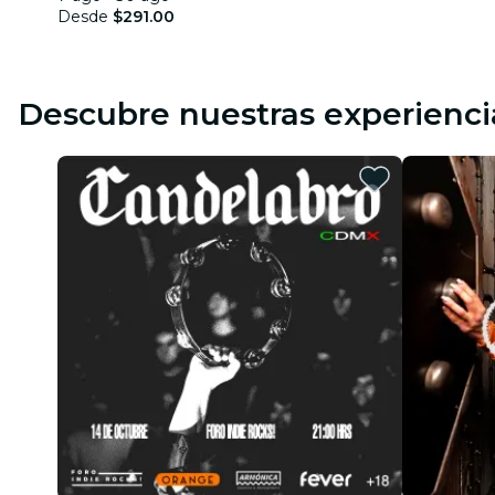
Desde
$291.00
Descubre nuestras experienci