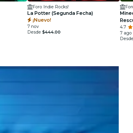
Foro Indie Rocks!
For
La Potter (Segunda Fecha)
Minec
¡Nuevo!
Resc
7 nov
4.7
Desde
$444.00
7 ago 
Desd