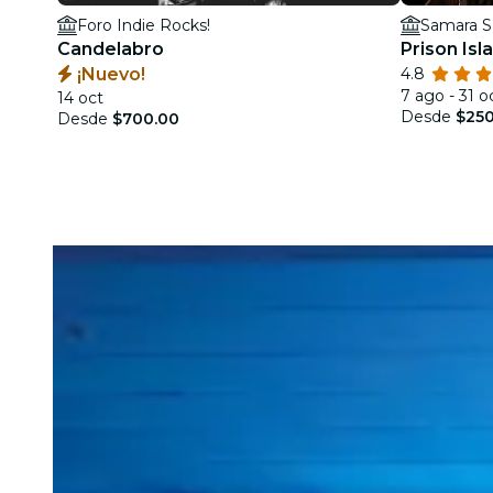
Foro Indie Rocks!
Samara S
Candelabro
Prison Is
¡Nuevo!
4.8
7 ago - 31 o
14 oct
Desde
$250
Desde
$700.00