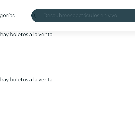
gorías
Descubre
espectáculos en vivo
Madrid
ay boletos a la venta.
candlelight
Londres
experiencias y ciudades
ay boletos a la venta.
São Paulo
exposiciones
Seúl
recorridos por la ciudad
conciertos