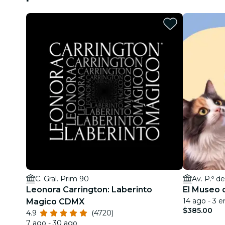
C. Gral. Prim 90
Av. P.º d
Leonora Carrington: Laberinto
El Museo 
14 ago - 3 e
Magico CDMX
$385.00
4.9
(4720)
7 ago - 30 ago