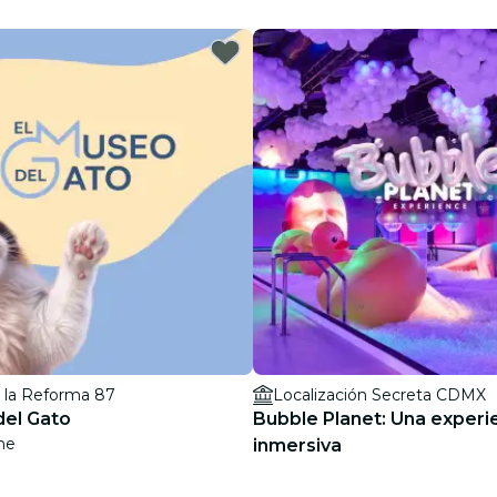
restaurantes
cine
e la Reforma 87
Localización Secreta CDMX
del Gato
Bubble Planet: Una experi
ne
inmersiva