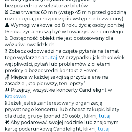
bezpośrednio w selektorze biletów
⏳ Czas trwania: 60 min (wstęp 45 min przed godziną
rozpoczęcia, po rozpoczęciu wstęp niedozwolony)
👤 Wymogi wiekowe: od 8 roku życia; osoby poniżej
16 roku życia muszą być w towarzystwie dorosłego
♿ Dostępność: obiekt nie jest dostosowany dla
wózków inwalidzkich
❓ Zobacz odpowiedzi na częste pytania na temat
tego wydarzenia
tutaj
. W przypadku jakichkolwiek
wątpliwości, pytań lub problemów z biletami
prosimy o bezpośredni kontakt z Fever.
🪑 Miejsca w każdej sekcji są przydzielane na
zasadzie „kto pierwszy, ten lepszy”
🎻 Przejrzyj wszystkie koncerty Candlelight w
Krakowie
🕯️ Jeżeli jesteś zainteresowany organizacją
prywatnego koncertu, lub chcesz zakupić bilety
dla dużej grupy (ponad 30 osób), kliknij
tutaj
🎁 Aby podarować swojej rodzinie lub znajomym
kartę podarunkową Candlelight, kliknij
tutaj