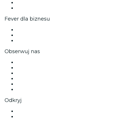
Program ambasadorów i influencerów
Współpraca z marką
Fever dla biznesu
Wydarzenia prywatne i bilety grupowe
Korzyści korporacyjne
Firmowe karty podarunkowe i vouchery
Obserwuj nas
Facebook
X (Twitter)
Instagram
TikTok
LinkedIn
YouTube
Odkryj
Obiekty kulturalne i rozrywkowe w mieście Kraków
Polska