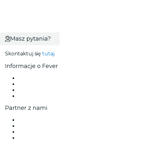
Masz pytania?
Skontaktuj się
tutaj
Informacje o Fever
Prasa
Kariera
Karty podarunkowe
Centrum pomocy
Partner z nami
Zarządzaj swoim wydarzeniem
Opublikuj wydarzenie
Wydarzenia firmowe i benefity
Program partnerski