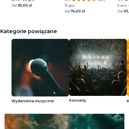
cenę?
Od
95,00 zł
13 gru
5 wrz - 
Od
74,00 zł
Od
93,
Kategorie powiązane
Koncerty
Wydarzenia muzyczne
K