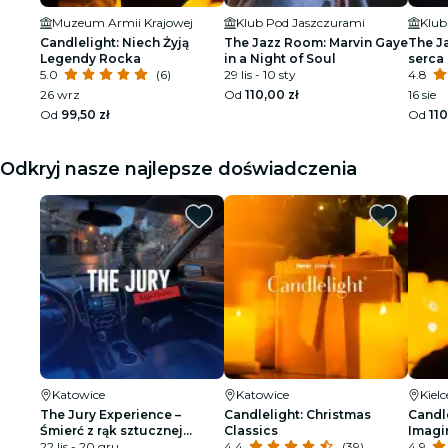
Muzeum Armii Krajowej
Klub Pod Jaszczurami
Klub
Candlelight: Niech Żyją
The Jazz Room: Marvin Gaye
The J
Legendy Rocka
in a Night of Soul
serca
5.0
(6)
29 lis - 10 sty
4.8
26 wrz
Od
110,00 zł
16 sie
Od
99,50 zł
Od
110
Odkryj nasze najlepsze doświadczenia
Katowice
Katowice
Kielc
The Jury Experience –
Candlelight: Christmas
Candle
Śmierć z rąk sztucznej
Classics
Imagi
inteligencji: kto zapłaci
22 lis - 20 gru
4.4
(39)
4.9