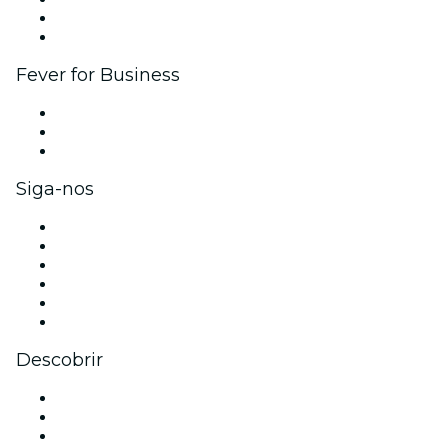
Programa de embaixadores e influencers
Parcerias
Fever for Business
Eventos privados e ingressos para grupos
Benefícios para as empresas
Cartões-presente e vouchers para empresas
Siga-nos
Facebook
X (Twitter)
Instagram
TikTok
LinkedIn
YouTube
Descobrir
Locais de eventos - São Paulo
Brasil
Hoje