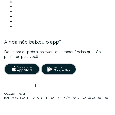
Amanhã
Esta semana
Neste fim de semana
Halloween
Dia dos Namorados
Natal
Ainda não baixou o app?
Descubra os próximos eventos e experiências que são
perfeitos para você.
Termos de Utilização
|
Política de Privacidade
|
Gerenciamento de Cookies
©2026 - Fever
KZEMOS BRASIL EVENTOS LTDA. - CNPJ/MF nº 35.142.804/0001-00