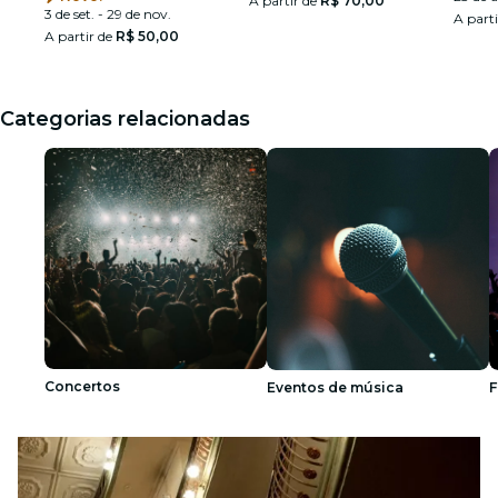
A partir de
R$ 70,00
3 de set. - 29 de nov.
A part
A partir de
R$ 50,00
Categorias relacionadas
Concertos
Eventos de música
F