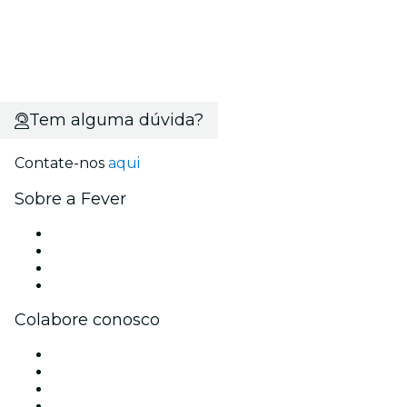
Tem alguma dúvida?
Contate-nos
aqui
Sobre a Fever
Imprensa
Carreiras
Cartões-Presente
Central de Ajuda
Colabore conosco
Gerencie seu evento
Publique seu evento
Eventos corporativos e benefícios
Programa de Afiliados