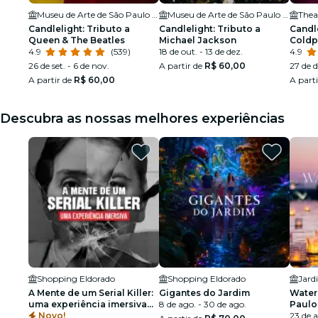
Museu de Arte de São Paulo Assis Chateaubriand - MASP
Museu de Arte de São Paulo Assis Chateaubriand - MASP
Thea
Candlelight: Tributo a
Candlelight: Tributo a
Candle
Queen & The Beatles
Michael Jackson
Coldp
4.9
(539)
18 de out. - 13 de dez.
4.9
26 de set. - 6 de nov.
A partir de
R$ 60,00
27 de d
A partir de
R$ 60,00
A part
Descubra as nossas melhores experiências
Shopping Eldorado
Shopping Eldorado
A Mente de um Serial Killer:
Gigantes do Jardim
Water 
uma experiência imersiva
8 de ago. - 30 de ago.
Paulo
em São Paulo
Novo!
23 de 