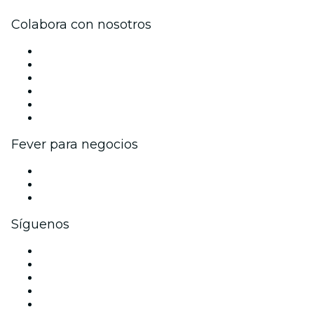
Colabora con nosotros
Gestiona tu evento
Publica tu evento
Eventos y beneficios para empresas
Programa de Afiliados
Programa de embajadores e influencers
Colaboraciones de marca
Fever para negocios
Eventos privados y entradas de grupo
Beneficios corporativos
Tarjetas y cupones de regalo corporativos
Síguenos
Facebook
X (Twitter)
Instagram
TikTok
LinkedIn