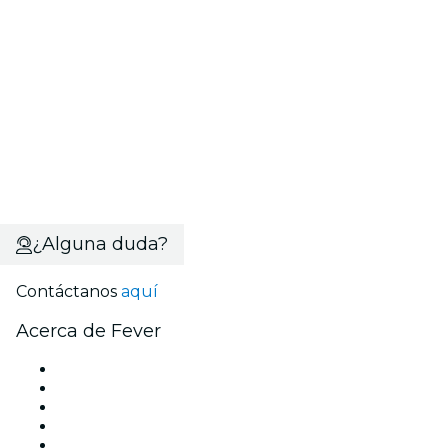
¿Alguna duda?
Contáctanos
aquí
Acerca de Fever
Prensa
Únete al equipo
Becas de Excelencia
Tarjetas Regalo
Centro de asistencia