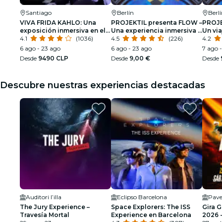
Santiago
Berlín
Berl
VIVA FRIDA KAHLO: Una
PROJEKTIL presenta FLOW –
PROJE
exposición inmersiva en el
Una experiencia inmersiva a
Un via
corazón de Santiago
4.1
(1036)
lo largo de Smetana Moldau
4.5
(226)
de Sm
4.2
Conci
6 ago - 23 ago
6 ago - 23 ago
7 ago -
Desde
9490 CLP
Desde
9,00 €
Desde
Descubre nuestras experiencias destacadas
Auditori l’illa
Eclipso Barcelona
Pave
The Jury Experience –
Space Explorers: The ISS
Gira 
Travesía Mortal
Experience en Barcelona
2026 -