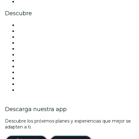
Youtube
Descubre
Locales y espacios de eventos en Barcelona
España
Hoy
Mañana
Esta semana
Este fin de semana
Halloween
San Valentín
Navidad
La La Love You
Viva Suecia
Año Nuevo
Descarga nuestra app
Descubre los próximos planes y experiencias que mejor se
adapten a ti.