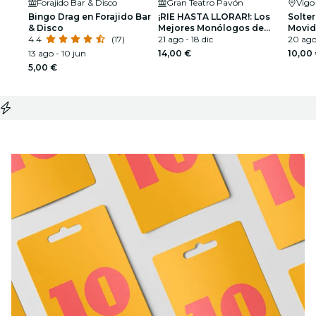
Forajido Bar & Disco
Gran Teatro Pavón
Vigo
Bingo Drag en Forajido Bar
¡RIE HASTA LLORAR!: Los
Solter
& Disco
Mejores Monólogos de
Movid
4.4
(17)
Madrid
21 ago - 18 dic
20 ago
13 ago - 10 jun
14,00 €
10,00
5,00 €