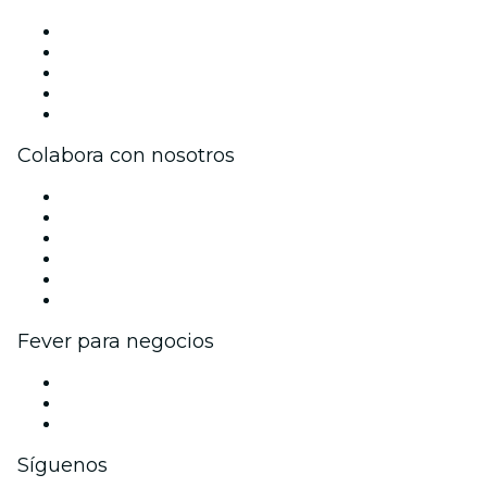
Prensa
Únete al equipo
Becas de Excelencia
Tarjetas Regalo
Centro de asistencia
Colabora con nosotros
Gestiona tu evento
Publica tu evento
Eventos y beneficios para empresas
Programa de Afiliados
Programa de embajadores e influencers
Colaboraciones de marca
Fever para negocios
Eventos privados y entradas de grupo
Beneficios corporativos
Tarjetas y cupones de regalo corporativos
Síguenos