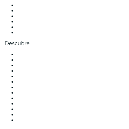
Facebook
X (Twitter)
Instagram
TikTok
LinkedIn
Youtube
Descubre
Locales y espacios de eventos en Madrid
España
Hoy
Mañana
Esta semana
Este fin de semana
Halloween
San Valentín
Team Building Madrid
La La Love You
Viva Suecia
Navidad
Año Nuevo