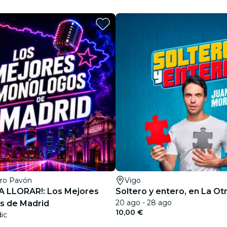
restaurantes
cine
tro Pavón
Vigo
A LLORAR!: Los Mejores
Soltero y entero, en La Ot
20 ago - 28 ago
s de Madrid
10,00 €
dic