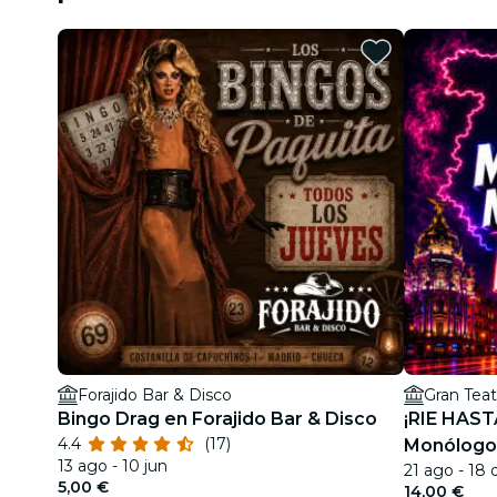
Forajido Bar & Disco
Gran Tea
Bingo Drag en Forajido Bar & Disco
¡RIE HAST
4.4
(17)
Monólogo
13 ago - 10 jun
21 ago - 18 
5,00 €
14,00 €