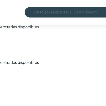
Descubre
espectáculos en directo
Madrid
entradas disponibles.
candlelight
Londres
experiencias y ciudades
entradas disponibles.
São Paulo
exposiciones
Seúl
recorridos por la ciudad
conciertos