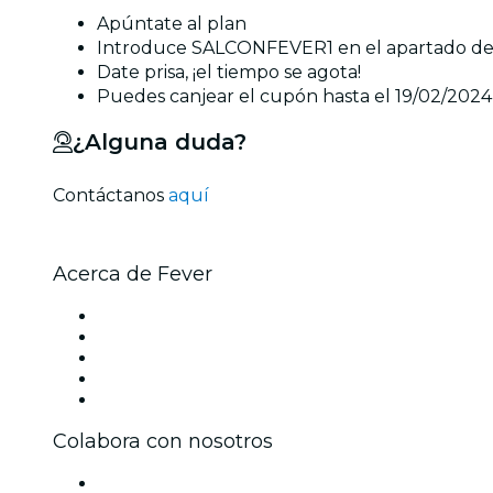
Apúntate al plan
Introduce SALCONFEVER1 en el apartado de c
Date prisa, ¡el tiempo se agota!
Puedes canjear el cupón hasta el 19/02/2024
¿Alguna duda?
Contáctanos
aquí
Acerca de Fever
Prensa
Únete al equipo
Becas de Excelencia
Tarjetas Regalo
Centro de asistencia
Colabora con nosotros
Gestiona tu evento