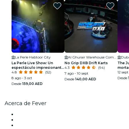
La Perle Habtoor City
Al Ghurair Warehouse Complex
La Perle Live Show: Un
No Grip DXB Drift Karts
The Ju
espectáculo impresionante
4.3
(94)
morta
bajo el agua y aérea
4.8
(52)
12 sept
7 ago - 10 sept
8 ago - 3 oct
Desde
Desde
140,00 AED
Desde
159,00 AED
Acerca de Fever
Prensa
Únete al equipo
Tarjetas Regalo