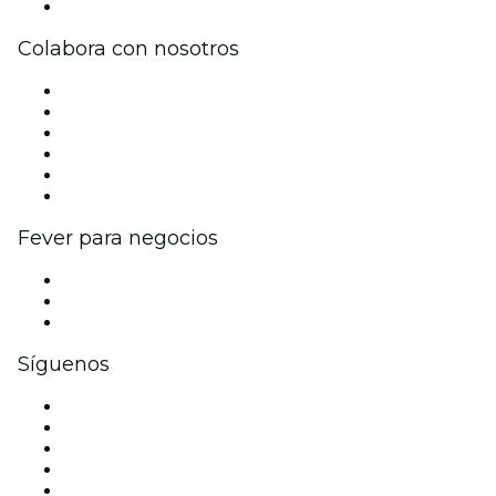
Centro de asistencia
Colabora con nosotros
Gestiona tu evento
Publica tu evento
Eventos y beneficios para empresas
Programa de Afiliados
Programa de embajadores e influencers
Colaboraciones de marca
Fever para negocios
Eventos privados y entradas de grupo
Beneficios corporativos
Tarjetas y cupones de regalo corporativos
Síguenos
Facebook
X (Twitter)
Instagram
TikTok
LinkedIn