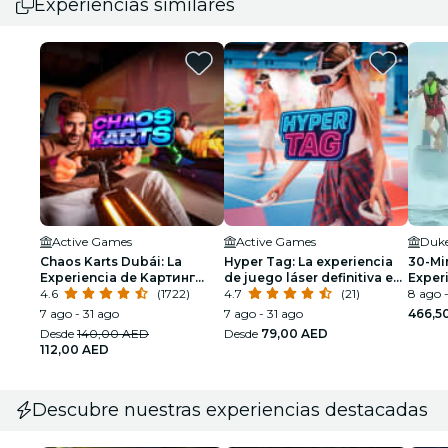
Experiencias similares
Active Games
Active Games
Duke
Chaos Karts Dubái: La
Hyper Tag: La experiencia
30-Mi
Experiencia de Kартинг
de juego láser definitiva en
Exper
Inmersivo
4.6
(1722)
Dubái
4.7
(21)
8 ago -
7 ago - 31 ago
7 ago - 31 ago
466,5
Desde
140,00 AED
Desde
79,00 AED
112,00 AED
Descubre nuestras experiencias destacadas