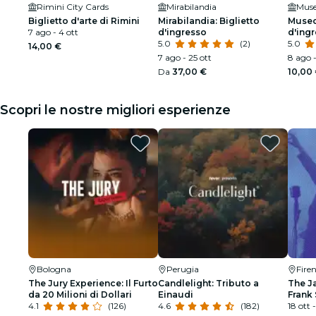
Rimini City Cards
Mirabilandia
Muse
Biglietto d'arte di Rimini
Mirabilandia: Biglietto
Museo 
7 ago - 4 ott
d'ingresso
d'ing
5.0
(2)
5.0
14,00 €
7 ago - 25 ott
8 ago -
Da
37,00 €
10,00
Scopri le nostre migliori esperienze
Bologna
Perugia
Fire
The Jury Experience: Il Furto
Candlelight: Tributo a
The J
da 20 Milioni di Dollari
Einaudi
Frank 
4.1
(126)
4.6
(182)
Armst
18 ott -