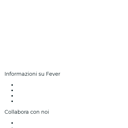
Informazioni su Fever
Stampa
Unisciti al team
Carte regalo
Centro assistenza
Collabora con noi
Gestisci il tuo evento