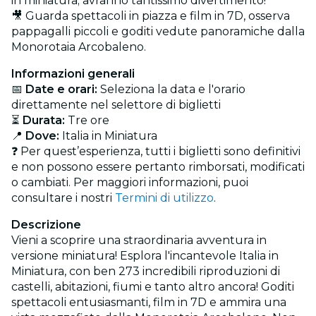
in miniatura; avranno tantissimo divertimento!
🎥 Guarda spettacoli in piazza e film in 7D, osserva
pappagalli piccoli e goditi vedute panoramiche dalla
Monorotaia Arcobaleno.
Informazioni generali
📅
Date e orari:
Seleziona la data e l'orario
direttamente nel selettore di biglietti
⏳
Durata:
Tre ore
📍
Dove:
Italia in Miniatura
❓ Per quest’esperienza, tutti i biglietti sono definitivi
e non possono essere pertanto rimborsati, modificati
o cambiati. Per maggiori informazioni, puoi
consultare i nostri
Termini di utilizzo
.
Descrizione
Vieni a scoprire una straordinaria avventura in
versione miniatura! Esplora l'incantevole Italia in
Miniatura, con ben 273 incredibili riproduzioni di
castelli, abitazioni, fiumi e tanto altro ancora! Goditi
spettacoli entusiasmanti, film in 7D e ammira una