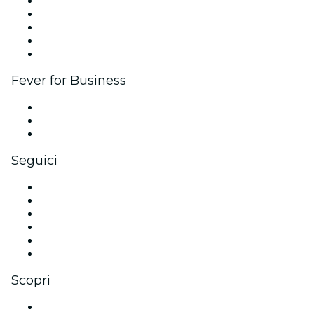
Pubblica il tuo evento
Eventi aziendali & benefit
Programma di affiliazione
Programma Ambassador e Influencer
Brand partnership
Fever for Business
Eventi privati e biglietti di gruppo
Benefit aziendali
Gift card e voucher aziendali
Seguici
Facebook
X (Twitter)
Instagram
TikTok
LinkedIn
Youtube
Scopri
Luoghi a Rimini