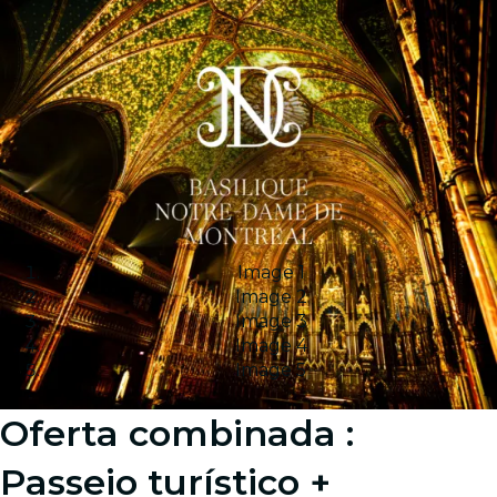
Image 1
Image 2
Image 3
Image 4
Image 5
Oferta combinada :
Passeio turístico +