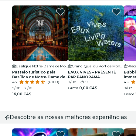
Basilique Notre-Dame de Montréal
Grand Quai du Port de Montréal
Plac
Passeio turístico pela
EAUX VIVES – PRÉSENTÉ
Bubble
Basílica de Notre-Dame de
PAR PANORAMA
immer
Montreal
4.7
(6960)
EXPERIENCE
9/08 - 7/09
4.2
9/08 - 31/10
Grátis
0,00 CA$
9/08 -
16,00 CA$
Desde
Descobre as nossas melhores experiências