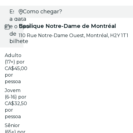
Escolhe
Como chegar?
a data
Basilique Notre-Dame de Montréal
e o tipo
de
110 Rue Notre-Dame Ouest, Montréal, H2Y 1T1
bilhete
Adulto
(17+) por
CA$45,00
por
pessoa
Jovem
(6-16) por
CA$32,50
por
pessoa
Sênior
(65+) por