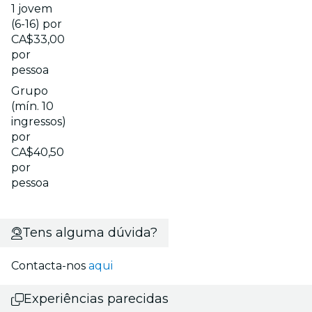
1 jovem
(6-16) por
CA$33,00
por
pessoa
Grupo
(mín. 10
ingressos)
por
CA$40,50
por
pessoa
Tens alguma dúvida?
Contacta-nos
aqui
Experiências parecidas