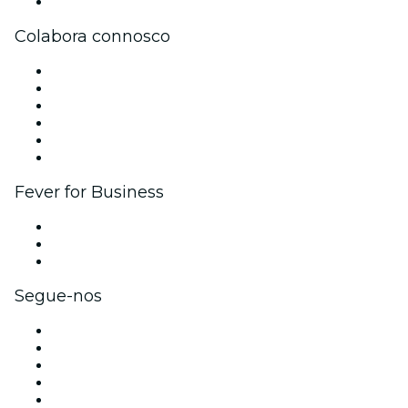
Apoio ao cliente
Colabora connosco
Gere o teu evento
Publica o teu evento
Eventos corporativos e vantagens
Programa de Afiliados
Programa de embaixadores e influenciadores
Parcerias
Fever for Business
Eventos privados e bilhetes para grupos
Benefícios para as empresas
Cartões-presente e vouchers para empresas
Segue-nos
Facebook
X (Twitter)
Instagram
TikTok
LinkedIn