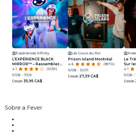
Expériences Infinity
Les Cours du Roi
L’EXPÉRIENCE BLACK
Prison Island Montréal
Le Tré
MIRROR™ – Rassemblez
4.6
(1870)
Sur le
votre équipe. Plongez dans
4.1
(1039)
égypt
4.1
9/08 - 30/11
l’intrigue
9/08 - 7/09
9/08 -
Desde
27,39 CA$
Desde
35,95 CA$
Desde
Sobre a Fever
Imprensa
Trabalha na Fever
Cartões-Oferta