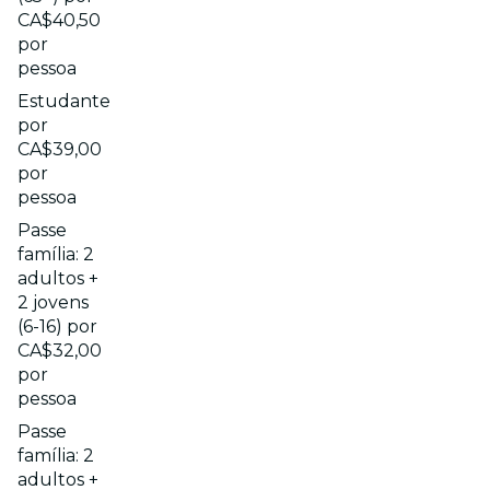
CA$40,50
por
pessoa
Estudante
por
CA$39,00
por
pessoa
Passe
família: 2
adultos +
2 jovens
(6-16) por
CA$32,00
por
pessoa
Passe
família: 2
adultos +