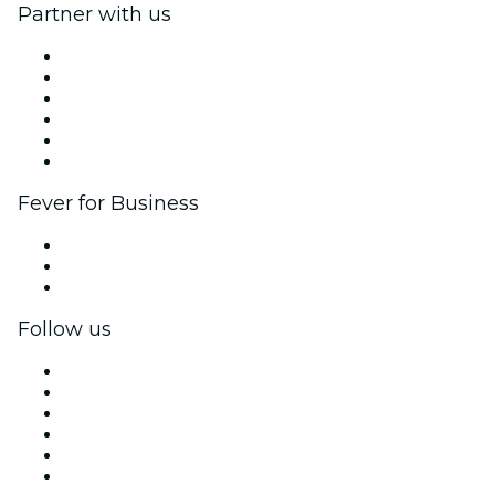
Partner with us
Fever Zone
List your event
Corporate events & benefits
Affiliate Program
Ambassadors & Influencers program
Brand partnerships
Fever for Business
Private events & group tickets
Corporate benefits
Corporate gift cards & vouchers
Follow us
Facebook
X (Twitter)
Instagram
TikTok
LinkedIn
YouTube