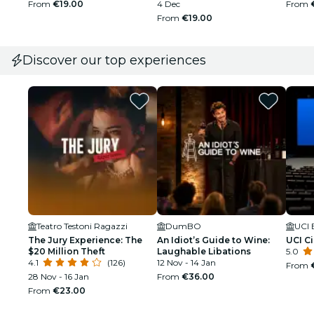
From
€19.00
4 Dec
From
From
€19.00
Discover our top experiences
Teatro Testoni Ragazzi
DumBO
UCI 
The Jury Experience: The
An Idiot’s Guide to Wine:
UCI C
$20 Million Theft
Laughable Libations
5.0
4.1
(126)
12 Nov - 14 Jan
From
28 Nov - 16 Jan
From
€36.00
From
€23.00