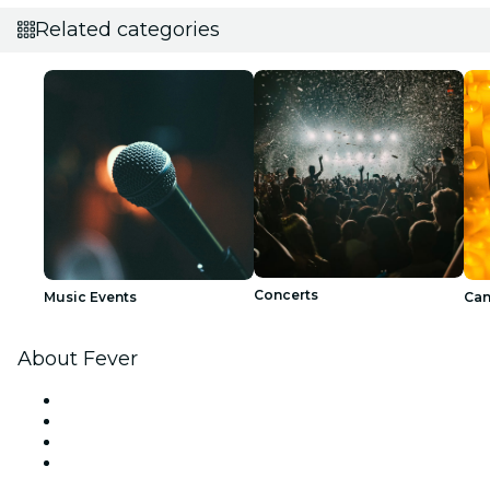
Related categories
Concerts
Music Events
Can
About Fever
Press
We are hiring!
Gift Cards
Help Center