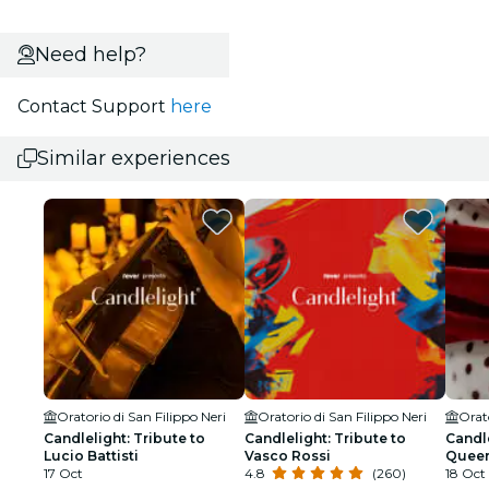
Need help?
Contact Support
here
Similar experiences
Oratorio di San Filippo Neri
Oratorio di San Filippo Neri
Orato
Candlelight: Tribute to
Candlelight: Tribute to
Candle
Lucio Battisti
Vasco Rossi
Quee
17 Oct
4.8
(260)
18 Oct 