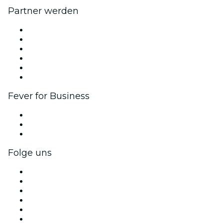
Partner werden
Fever Zone
Veröffentliche dein Event
Firmenevents & -vorteile
Affiliate-Programm
Botschafter & Influencer-Programm
Markenpartnerschaften
Fever for Business
Privatveranstaltungen & Gruppentickets
Firmenvorteile
Firmengeschenkkarten und -gutscheine
Folge uns
Facebook
X (Twitter)
Instagram
TikTok
LinkedIn
YouTube