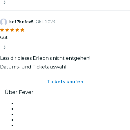
kcf7kcfcv5
Okt. 2023
Gut
Lass dir dieses Erlebnis nicht entgehen!
Datums- und Ticketauswahl
Tickets kaufen
Über Fever
Presse
Wir stellen ein!
Impressum
Geschenkgutscheine
Hilfe-Center