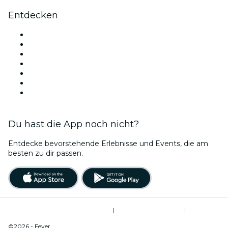
Entdecken
Veranstaltungsorte in Berlin
Deutschland
Heute
Morgen
Diese Woche
Dieses Wochenende
Valentinstag
Du hast die App noch nicht?
Entdecke bevorstehende Erlebnisse und Events, die am
besten zu dir passen.
Allgemeine Geschäftsbedingungen
|
Datenschutzerklärung
|
Cookie-Verwaltung
©2026 - Fever