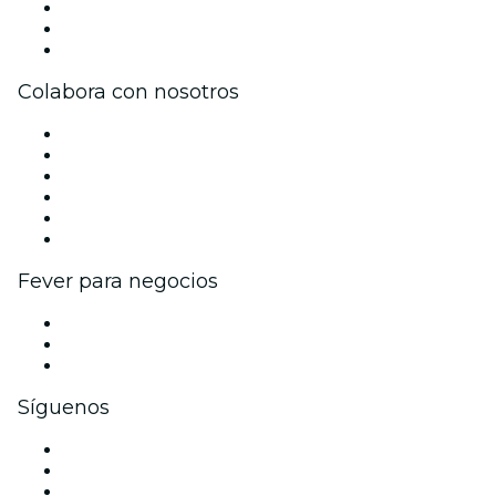
Becas de Excelencia
Tarjetas Regalo
Centro de asistencia
Colabora con nosotros
Gestiona tu evento
Publica tu evento
Eventos y beneficios para empresas
Programa de Afiliados
Programa de embajadores e influencers
Colaboraciones de marca
Fever para negocios
Eventos privados y entradas de grupo
Beneficios corporativos
Tarjetas y cupones de regalo corporativos
Síguenos
Facebook
X (Twitter)
Instagram