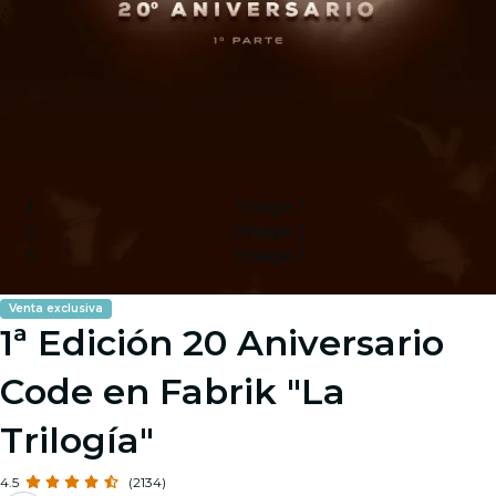
Image 1
Image 2
Image 3
Venta exclusiva
1ª Edición 20 Aniversario
Code en Fabrik "La
Trilogía"
4.5
(2134)