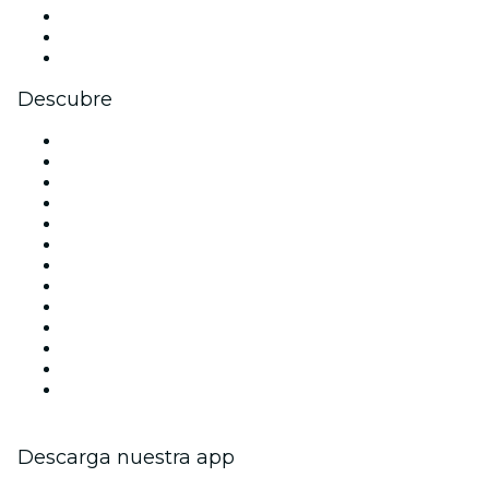
TikTok
LinkedIn
Youtube
Descubre
Locales y espacios de eventos en Madrid
España
Hoy
Mañana
Esta semana
Este fin de semana
Halloween
San Valentín
Team Building Madrid
La La Love You
Viva Suecia
Navidad
Año Nuevo
Descarga nuestra app