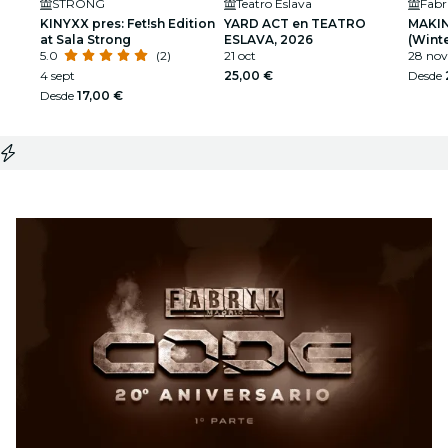
STRONG
Teatro Eslava
Fabr
KINYXX pres: Fet!sh Edition
YARD ACT en TEATRO
MAKIN
at Sala Strong
ESLAVA, 2026
(Winte
5.0
(2)
21 oct
28 nov
4 sept
25,00 €
Desde
Desde
17,00 €