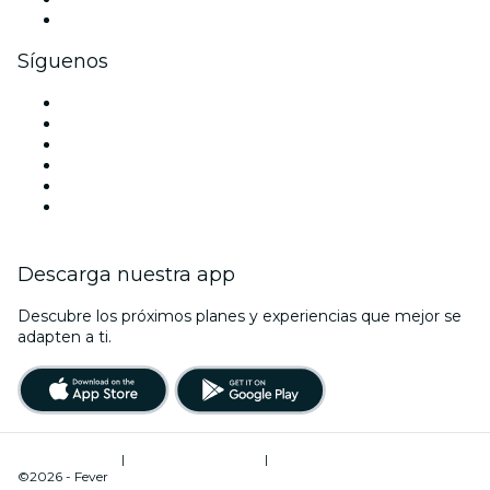
Tarjetas y cupones de regalo corporativos
Síguenos
Facebook
X (Twitter)
Instagram
TikTok
LinkedIn
Youtube
Descarga nuestra app
Descubre los próximos planes y experiencias que mejor se
adapten a ti.
Términos de uso
|
Política de privacidad
|
Administrador de cookies
©2026 - Fever