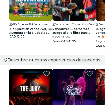
610 Pipeline Rd, Vancouver, BC V6G 3B3
Vancouver . Convention Centre
Gast
Kid Quest en Vancouver, BC:
Vancouver Superhéroes
Juego
Aventura en la ciudad de
Juego al aire libre para
Vanco
los superhéroes para niños
CAD 12.00
familias (2-10 jugadores)
9 ago - 31 oct
centr
4.6
(de 4 a 8 años)
Desde
CAD 41.95
9 ago -
CAD 4
Descubre nuestras experiencias destacadas