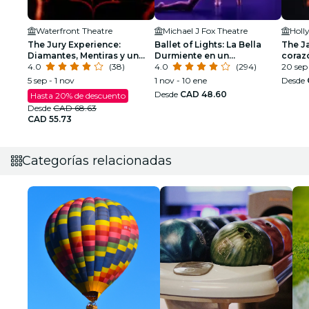
Waterfront Theatre
Michael J Fox Theatre
Holl
The Jury Experience:
Ballet of Lights: La Bella
The Ja
Diamantes, Mentiras y un
Durmiente en un
coraz
Hombre Muerto
4.0
(38)
espectáculo deslumbrante
4.0
(294)
20 sep 
5 sep - 1 nov
1 nov - 10 ene
Desde
Desde
CAD 48.60
Hasta 20% de descuento
Desde
CAD 68.63
CAD 55.73
Categorías relacionadas