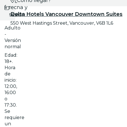
Selecciona
¿Cómo llegar?
fecha y
Delta Hotels Vancouver Downtown Suites
sesión
550 West Hastings Street, Vancouver, V6B 1L6
Adulto
-
Versión
normal
Edad:
18+.
Hora
de
inicio:
12:00,
16:00
o
17:30.
Se
requiere
un