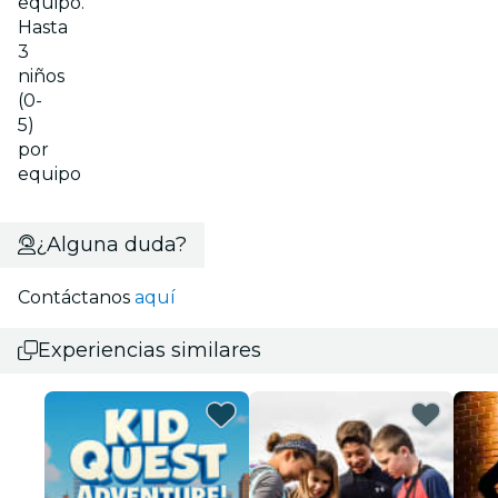
equipo.
Hasta
3
niños
(0-
5)
por
equipo
¿Alguna duda?
Contáctanos
aquí
Experiencias similares