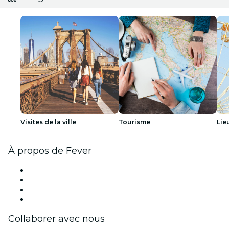
Visites de la ville
Tourisme
Lie
À propos de Fever
Presse
Travailler chez Fever
Cartes-cadeaux
Centre d'aide
Collaborer avec nous