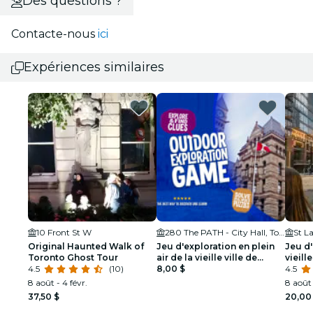
Des questions ?
Contacte-nous
ici
Expériences similaires
10 Front St W
280 The PATH - City Hall, Toronto
St L
Original Haunted Walk of
Jeu d'exploration en plein
Jeu d'
Toronto Ghost Tour
air de la vieille ville de
vieill
4.5
(10)
Toronto
8,00 $
4.5
8 août - 4 févr.
8 août 
37,50 $
20,00