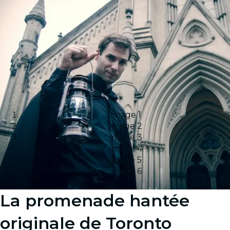
Image 1
Image 2
Image 3
Image 4
Image 5
Image 6
La promenade hantée
originale de Toronto