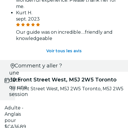
wonderful experience. Please thank her for
me.
Kurt H.
sept. 2023
Our guide was on incredible….friendly and
knowledgeable
Voir tous les avis
Choisis
Comment y aller ?
une
10 Front Street West, M5J 2W5 Toronto
date
ou une
10 Front Street West, M5J 2W5 Toronto, M5J 2W5
session
Adulte -
Anglais
pour
$CA36,89