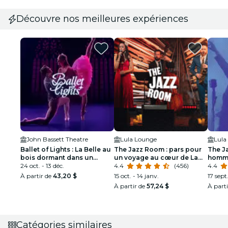
Découvre nos meilleures expériences
John Bassett Theatre
Lula Lounge
Lula
Ballet of Lights : La Belle au
The Jazz Room : pars pour
The J
bois dormant dans un
un voyage au cœur de La
homma
spectacle étincelant
24 oct. - 13 déc.
Nouvelle-Orléans
4.4
(456)
Louis
4.4
À partir de
43,20 $
15 oct. - 14 janv.
17 sept
À partir de
57,24 $
À part
Catégories similaires