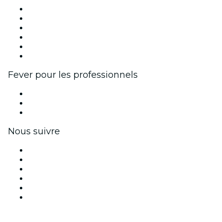
Fever Zone
Publiez votre événement
Événements d'entreprise et avantages
Programme d'affiliation
Programme d'ambassadeurs et d'influenceurs
Partenariats avec des marques
Fever pour les professionnels
Événements privés et billets de groupe
Avantages pour les entreprises
Coupons et cartes cadeaux pour les entreprises
Nous suivre
Facebook
X (Twitter)
Instagram
TikTok
LinkedIn
Youtube