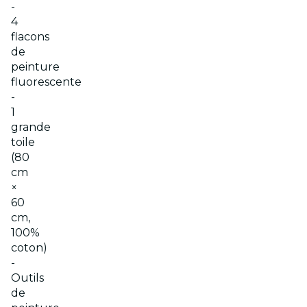
-
4
flacons
de
peinture
fluorescente
-
1
grande
toile
(80
cm
×
60
cm,
100%
coton)
-
Outils
de