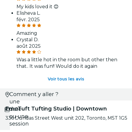
My kids loved it 😊
Elisheva L.
févr. 2025
Amazing
Crystal D.
août 2025
Was a little hot in the room but other then
that.. It was fun!! Would do it again
Voir tous les avis
Comment y aller ?
Choisis
une
EmoTuft Tufting Studio | Downtown
date
ou une
336 Dundas Street West unit 202, Toronto, M5T 1G5
session