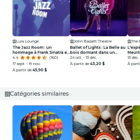
Lula Lounge
John Bassett Theatre
The 
The Jazz Room : un
Ballet of Lights : La Belle au
L'expé
hommage à Frank Sinatra et
bois dormant dans un
Meurtr
Louis Armstrong
4.4
(160)
spectacle étincelant
24 oct. - 13 déc.
dollar
13 déc. 
menso
17 sept. - 19 nov.
À partir de
43,20 $
À part
À partir de
45,90 $
Catégories similaires