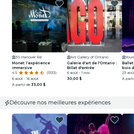
30 Hanover Rd
Art Gallery of Ontario
Youn
Monet: l’expérience
Galerie d'art de l'Ontario :
Ballet
immersive
Billet d'entrée
bois 
4.5
(1333)
6 août - 1 nov.
spect
23 aoû
6 août - 16 août
30,00 $
À part
À partir de
33,00 $
Découvre nos meilleures expériences