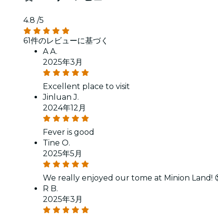
4.8
/5
61件のレビューに基づく
A A.
2025年3月
Excellent place to visit
Jinluan J.
2024年12月
Fever is good
Tine O.
2025年5月
We really enjoyed our tome at Minion Land! 
R B.
2025年3月