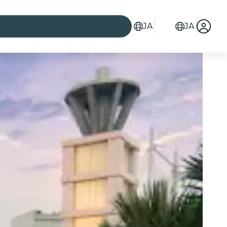
JA
JA