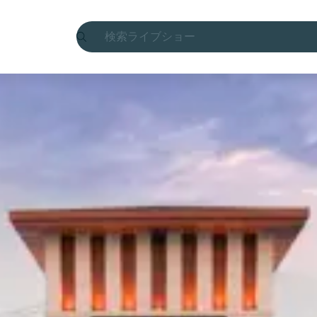
検索
ライブショー
マドリード
Candlelight コンサート
ロンドン
経験と街
サンパウロ
展覧会
ソウル
シティツアー
コンサート