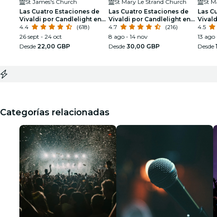
St James's Church
St Mary Le Strand Church
St M
Las Cuatro Estaciones de
Las Cuatro Estaciones de
Las C
Vivaldi por Candlelight en
Vivaldi por Candlelight en
Vivald
St James' Piccadilly
4.4
(618)
St Mary Le Strand
4.7
(216)
4.5
26 sept - 24 oct
8 ago - 14 nov
13 ago 
Desde
22,00 GBP
Desde
30,00 GBP
Desde
Categorías relacionadas