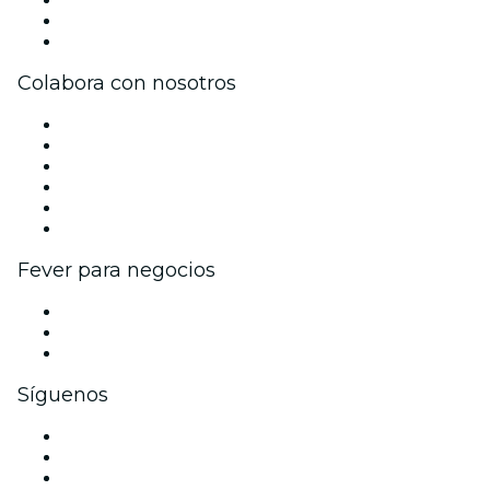
Tarjetas Regalo
Centro de asistencia
Colabora con nosotros
Gestiona tu evento
Publica tu evento
Eventos y beneficios para empresas
Programa de Afiliados
Programa de embajadores e influencers
Colaboraciones de marca
Fever para negocios
Eventos privados y entradas de grupo
Beneficios corporativos
Tarjetas y cupones de regalo corporativos
Síguenos
Facebook
X (Twitter)
Instagram