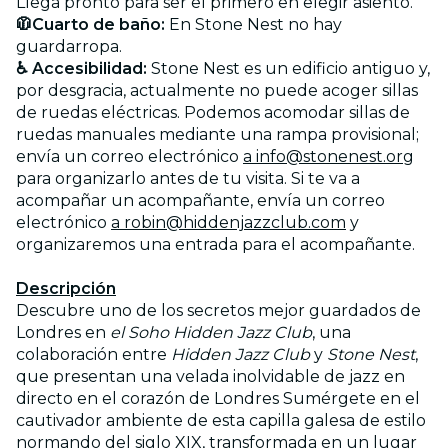
Llega pronto para ser el primero en elegir asiento.
🧥Cuarto de baño:
En Stone Nest no hay
guardarropa.
♿ Accesibilidad:
Stone Nest es un edificio antiguo y,
por desgracia, actualmente no puede acoger sillas
de ruedas eléctricas. Podemos acomodar sillas de
ruedas manuales mediante una rampa provisional;
envía un correo electrónico
a info@stonenest.org
para organizarlo antes de tu visita. Si te va a
acompañar un acompañante, envía un correo
electrónico
a robin@hiddenjazzclub.com
y
organizaremos una entrada para el acompañante.
Descripción
Descubre uno de los secretos mejor guardados de
Londres en
el Soho Hidden Jazz Club
, una
colaboración entre
Hidden Jazz Club
y
Stone Nest
,
que presentan una velada inolvidable de jazz en
directo en el corazón de Londres Sumérgete en el
cautivador ambiente de esta capilla galesa de estilo
normando del siglo XIX, transformada en un lugar