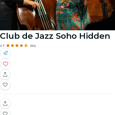
Image 3
Image 4
Image 5
Image 6
Club de Jazz Soho Hidden
4.7
(64)