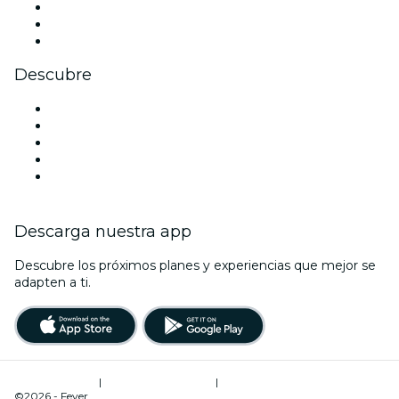
TikTok
LinkedIn
Youtube
Descubre
Locales y espacios de eventos en Londres
Hoy
Mañana
Esta semana
Este fin de semana
Descarga nuestra app
Descubre los próximos planes y experiencias que mejor se
adapten a ti.
Términos de uso
|
Política de privacidad
|
Administrador de cookies
©2026 - Fever