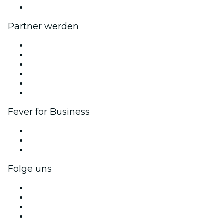
Hilfe-Center
Partner werden
Fever Zone
Veröffentliche dein Event
Firmenevents & -vorteile
Affiliate-Programm
Botschafter & Influencer-Programm
Markenpartnerschaften
Fever for Business
Privatveranstaltungen & Gruppentickets
Firmenvorteile
Firmengeschenkkarten und -gutscheine
Folge uns
Facebook
X (Twitter)
Instagram
TikTok