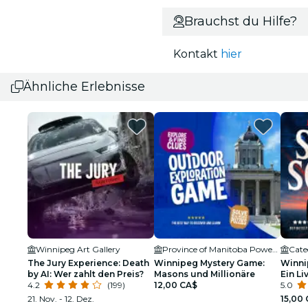
Brauchst du Hilfe?
Kontakt
hier
Ähnliche Erlebnisse
Winnipeg Art Gallery
Province of Manitoba Power House 1915
Cate
The Jury Experience: Death
Winnipeg Mystery Game:
Winni
by AI: Wer zahlt den Preis?
Masons und Millionäre
Ein Li
4.2
(199)
12,00 CA$
Versc
5.0
21. Nov. - 12. Dez.
15,00