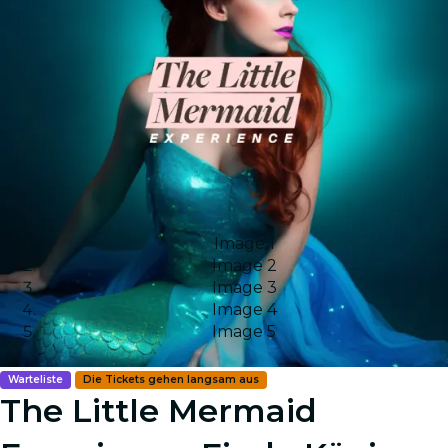
Image 1
Image 2
Image 3
Image 4
Image 5
Warteliste
Die Tickets gehen langsam aus
The Little Mermaid