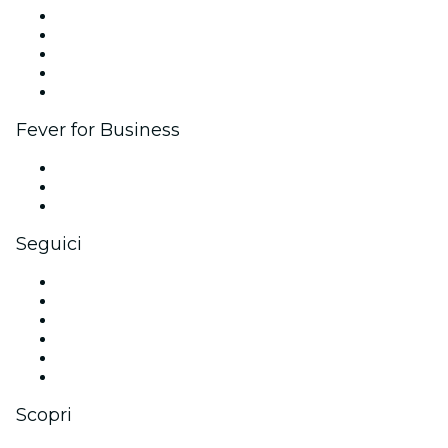
Pubblica il tuo evento
Eventi aziendali & benefit
Programma di affiliazione
Programma Ambassador e Influencer
Brand partnership
Fever for Business
Eventi privati e biglietti di gruppo
Benefit aziendali
Gift card e voucher aziendali
Seguici
Facebook
X (Twitter)
Instagram
TikTok
LinkedIn
Youtube
Scopri