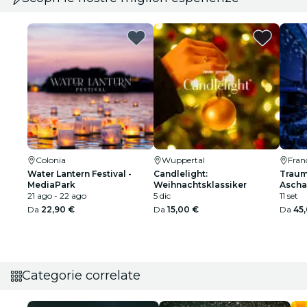
Colonia
Wuppertal
Fran
Water Lantern Festival -
Candlelight:
Traum
MediaPark
Weihnachtsklassiker
Ascha
21 ago - 22 ago
5 dic
11 set
Da
22,90 €
Da
15,00 €
Da
45
Categorie correlate