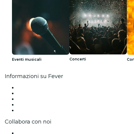
Concerti
Eventi musicali
Con
Informazioni su Fever
Stampa
Unisciti al team
Impressum
Carte regalo
Centro assistenza
Collabora con noi
Gestisci il tuo evento