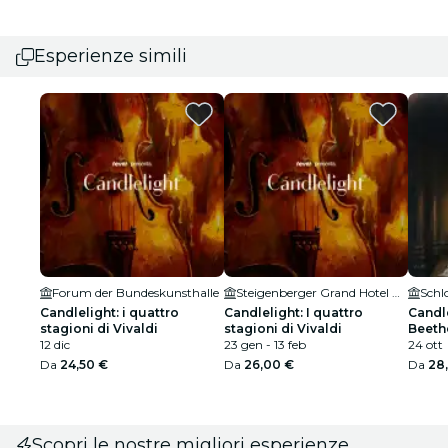
Esperienze simili
Forum der Bundeskunsthalle
Steigenberger Grand Hotel Petersberg
Schl
Candlelight: i quattro
Candlelight: I quattro
Candle
stagioni di Vivaldi
stagioni di Vivaldi
Beeth
12 dic
23 gen - 13 feb
24 ott
Da
24,50 €
Da
26,00 €
Da
28
Scopri le nostre migliori esperienze