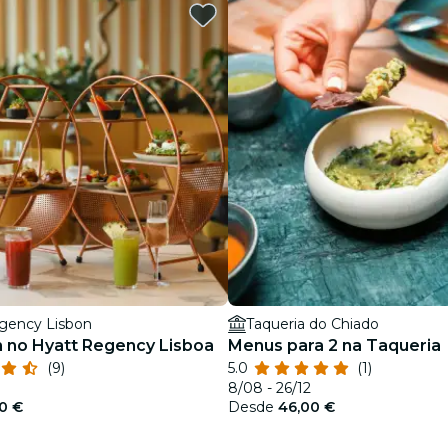
restaurantes
cinema
gency Lisbon
Taqueria do Chiado
 no Hyatt Regency Lisboa
Menus para 2 na Taqueria
(9)
5.0
(1)
8/08 - 26/12
0 €
Desde
46,00 €