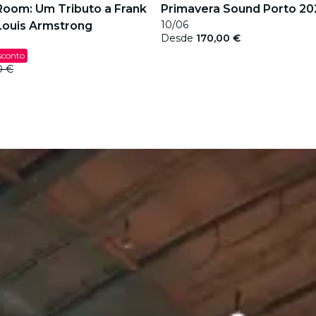
Room: Um Tributo a Frank
Primavera Sound Porto 20
10/06
 Louis Armstrong
Desde
170,00 €
sconto
0 €