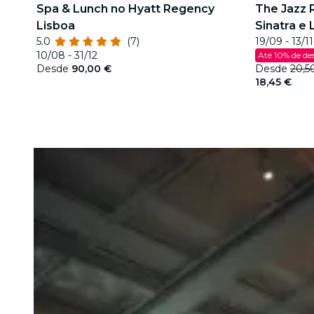
Spa & Lunch no Hyatt Regency
The Jazz 
Lisboa
Sinatra e
5.0
(7)
19/09 - 13/11
10/08 - 31/12
Até 10% de de
Desde
90,00 €
Desde
20,5
18,45 €