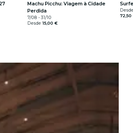
27
Machu Picchu: Viagem à Cidade
Surfe
Desd
Perdida
72,50
7/08 - 31/10
Desde
15,00 €