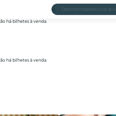
Descobrir
espetáculos ao v
Madrid
o há bilhetes à venda.
Candlelight
Londres
experiências e c
o há bilhetes à venda.
São Paulo
exposições
Seul
city tours
shows