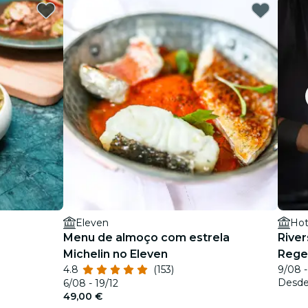
Eleven
Hot
Menu de almoço com estrela
River
Michelin no Eleven
Rege
4.8
(153)
9/08 -
Desd
6/08 - 19/12
49,00 €