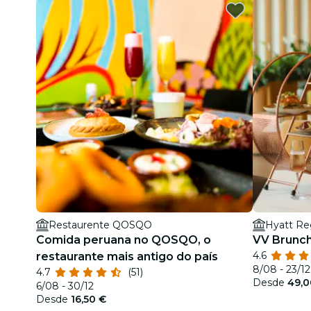
Restaurente QOSQO
Hyatt Re
Comida peruana no QOSQO, o
VV Brunch
4.6
restaurante mais antigo do país
8/08 - 23/12
4.7
(51)
Desde
49,0
6/08 - 30/12
Desde
16,50 €