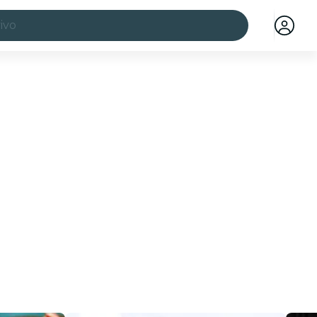
ivo
idades