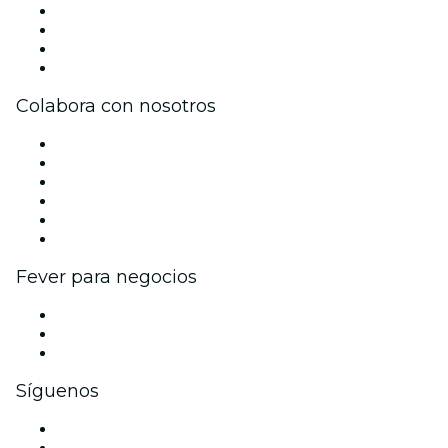
Únete al equipo
Becas de Excelencia
Tarjetas Regalo
Centro de asistencia
Colabora con nosotros
Gestiona tu evento
Publica tu evento
Eventos y beneficios para empresas
Programa de Afiliados
Programa de embajadores e influencers
Colaboraciones de marca
Fever para negocios
Eventos privados y entradas de grupo
Beneficios corporativos
Tarjetas y cupones de regalo corporativos
Síguenos
Facebook
X (Twitter)