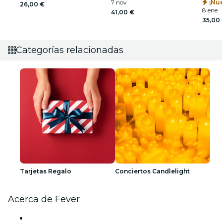
7 nov
¡Nu
26,00 €
8 ene
41,00 €
35,00
Categorías relacionadas
Tarjetas Regalo
Conciertos Candlelight
Acerca de Fever
Prensa