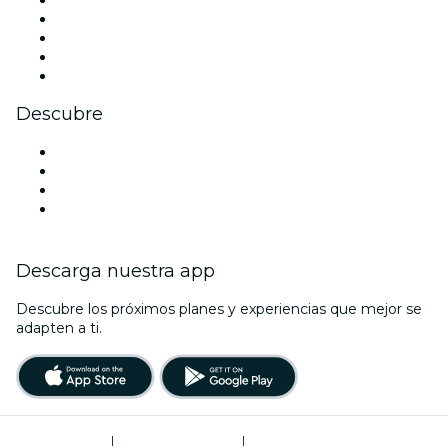
Instagram
TikTok
LinkedIn
Youtube
Descubre
Locales y espacios de eventos en Pamplona
España
La La Love You
Viva Suecia
Descarga nuestra app
Descubre los próximos planes y experiencias que mejor se
adapten a ti.
Términos de uso
|
Política de privacidad
|
Administrador de cookies