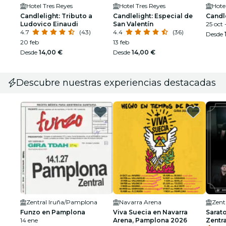
Hotel Tres Reyes
Hotel Tres Reyes
Hote
Candlelight: Tributo a
Candlelight: Especial de
Candle
Ludovico Einaudi
San Valentín
25 oct 
4.7
(43)
4.4
(36)
Desde
20 feb
13 feb
Desde
14,00 €
Desde
14,00 €
Descubre nuestras experiencias destacadas
Zentral Iruña/Pamplona
Navarra Arena
Zent
Funzo en Pamplona
Viva Suecia en Navarra
Sarat
14 ene
Arena, Pamplona 2026
Zentr