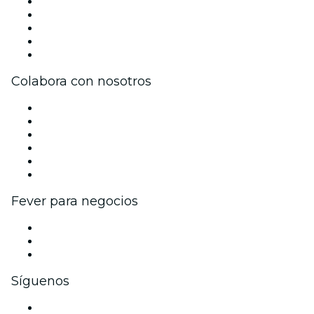
Prensa
Únete al equipo
Becas de Excelencia
Tarjetas Regalo
Centro de asistencia
Colabora con nosotros
Gestiona tu evento
Publica tu evento
Eventos y beneficios para empresas
Programa de Afiliados
Programa de embajadores e influencers
Colaboraciones de marca
Fever para negocios
Eventos privados y entradas de grupo
Beneficios corporativos
Tarjetas y cupones de regalo corporativos
Síguenos
Facebook