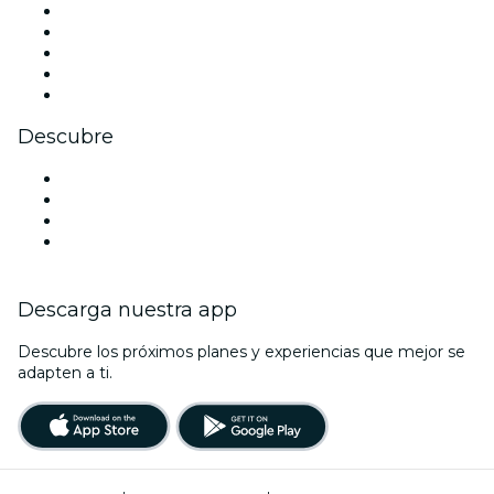
X (Twitter)
Instagram
TikTok
LinkedIn
Youtube
Descubre
Locales y espacios de eventos en Pamplona
España
La La Love You
Viva Suecia
Descarga nuestra app
Descubre los próximos planes y experiencias que mejor se
adapten a ti.