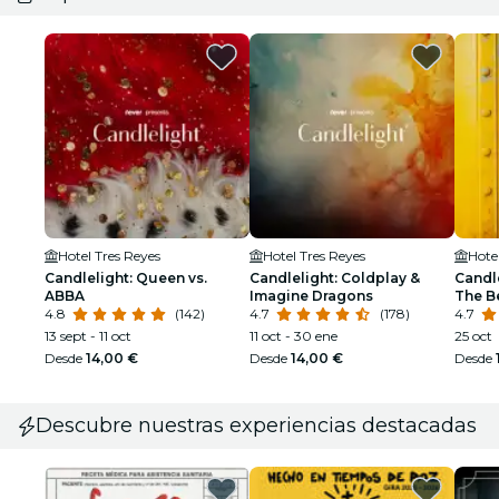
Hotel Tres Reyes
Hotel Tres Reyes
Hote
Candlelight: Queen vs.
Candlelight: Coldplay &
Candle
ABBA
Imagine Dragons
The B
4.8
(142)
4.7
(178)
4.7
13 sept - 11 oct
11 oct - 30 ene
25 oct
Desde
14,00 €
Desde
14,00 €
Desde
Descubre nuestras experiencias destacadas