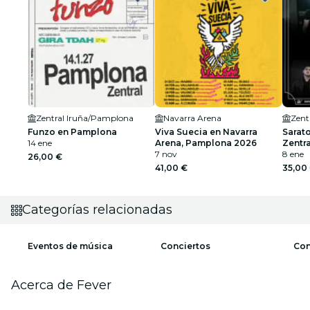
Zentral Iruña/Pamplona
Navarra Arena
Zent
Funzo en Pamplona
Viva Suecia en Navarra
Sarat
14 ene
Arena, Pamplona 2026
Zentr
7 nov
8 ene
26,00 €
41,00 €
35,00
Categorías relacionadas
Eventos de música
Conciertos
Con
Acerca de Fever