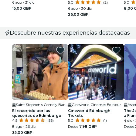
misterioso con paradas en
6 ago - 31 dic
Edimburgo
5.0
(2)
detect
5.0
pubs y cafeterías
15,00 GBP
6 ago - 30 dic
8,00 
26,00 GBP
Descubre nuestras experiencias destacadas
Saint Stephen's Comely Bank Church
Cineworld Cinemas Edinburgh
Asse
El recorrido por las
Cineworld Edinburgh
The J
queserías de Edimburgo
Tickets
a Fran
4.5
(56)
5.0
(1)
Armst
4 dic -
8 ago - 26 dic
Desde
7,98 GBP
Desde
35,00 GBP