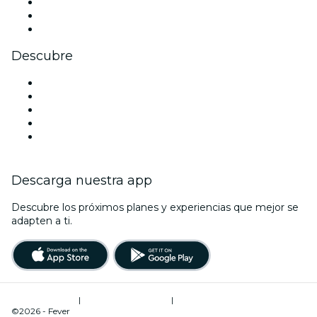
TikTok
LinkedIn
Youtube
Descubre
Locales y espacios de eventos en Edimburgo
Hoy
Mañana
Esta semana
Este fin de semana
Descarga nuestra app
Descubre los próximos planes y experiencias que mejor se
adapten a ti.
Términos de uso
|
Política de privacidad
|
Administrador de cookies
©2026 - Fever