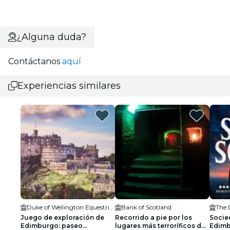
¿Alguna duda?
Contáctanos
aquí
Experiencias similares
Duke of Wellington Equestrian statue
Bank of Scotland
The 
Juego de exploración de
Recorrido a pie por los
Socie
Edimburgo: paseo
lugares más terroríficos de
Edimb