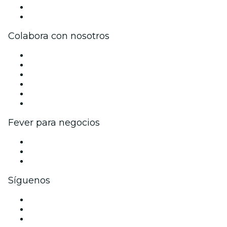
Tarjetas Regalo
Centro de asistencia
Colabora con nosotros
Gestiona tu evento
Publica tu evento
Eventos y beneficios para empresas
Programa de Afiliados
Programa de embajadores e influencers
Colaboraciones de marca
Fever para negocios
Eventos privados y entradas de grupo
Beneficios corporativos
Tarjetas y cupones de regalo corporativos
Síguenos
Facebook
X (Twitter)
Instagram