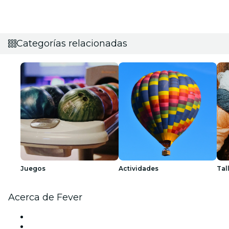
Categorías relacionadas
Juegos
Actividades
Tal
Acerca de Fever
Prensa
Únete al equipo