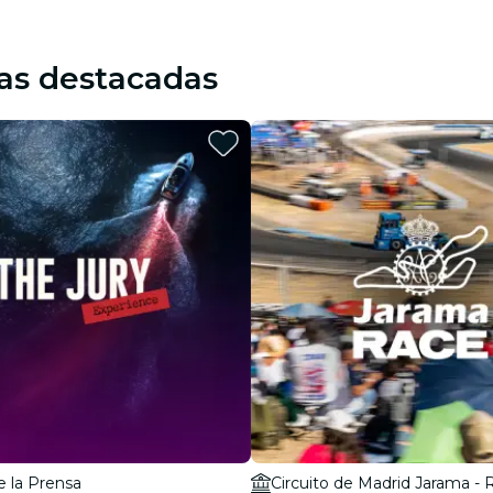
as destacadas
e la Prensa
Circuito de Madrid Jarama -