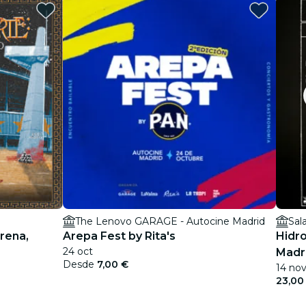
The Lenovo GARAGE - Autocine Madrid
Sala
rena,
Arepa Fest by Rita's
Hidro
24 oct
Madr
Desde
7,00 €
14 no
23,00