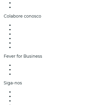
Cartões-Presente
Central de Ajuda
Colabore conosco
Gerencie seu evento
Publique seu evento
Eventos corporativos e benefícios
Programa de Afiliados
Programa de embaixadores e influencers
Parcerias
Fever for Business
Eventos privados e ingressos para grupos
Benefícios para as empresas
Cartões-presente e vouchers para empresas
Siga-nos
Facebook
X (Twitter)
Instagram