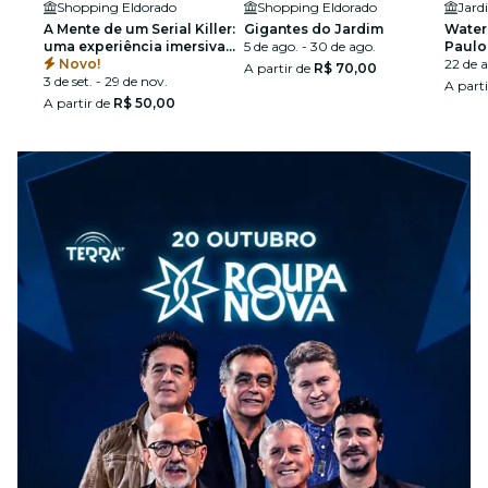
Shopping Eldorado
Shopping Eldorado
A Mente de um Serial Killer:
Gigantes do Jardim
Water 
uma experiência imersiva
5 de ago. - 30 de ago.
Paulo
em São Paulo
Novo!
22 de a
A partir de
R$ 70,00
3 de set. - 29 de nov.
A part
A partir de
R$ 50,00