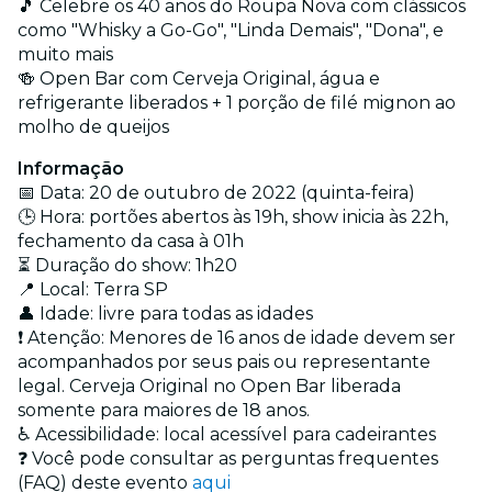
🎵
Celebre os 40 anos do Roupa Nova com clássicos
como "Whisky a Go-Go", "Linda Demais", "Dona", e
muito mais
🍻 Open Bar com Cerveja Original, água e
refrigerante liberados + 1 porção de filé mignon ao
molho de queijos
Informação
📅 Data: 20 de outubro de 2022 (quinta-feira)
🕒 Hora: portões abertos às 19h, show inicia às 22h,
fechamento da casa à 01h
⏳ Duração do show: 1h20
📍 Local: Terra SP
👤 Idade: livre para todas as idades
❗ Atenção: Menores de 16 anos de idade devem ser
acompanhados por seus pais ou representante
legal. Cerveja Original no Open Bar liberada
somente para maiores de 18 anos.
♿ Acessibilidade: local acessível para cadeirantes
❓ Você pode consultar as perguntas frequentes
(FAQ) deste evento
aqui