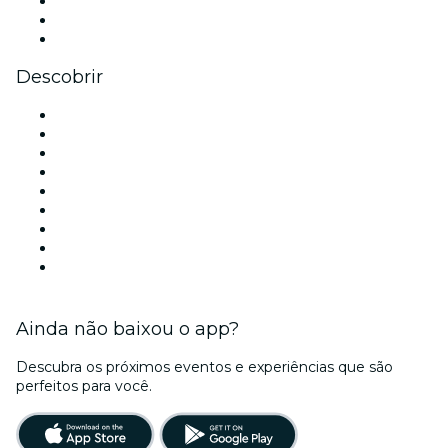
TikTok
LinkedIn
YouTube
Descobrir
Locais de eventos - São Paulo
Brasil
Hoje
Amanhã
Esta semana
Neste fim de semana
Halloween
Dia dos Namorados
Natal
Ainda não baixou o app?
Descubra os próximos eventos e experiências que são
perfeitos para você.