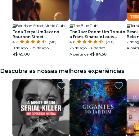
Bourbon Street Music Club
The Blue Pub
Terr
Toda Terça Um Jazz no
The Jazz Room: Um Tributo
Besni
Bourbon Street
a Frank Sinatra e Louis
Belo n
4.7
(516)
Armstrong
4.6
(201)
7 de ag
11 de ago. - 25 de ago.
23 de ago. - 6 de dez.
A part
R$ 45,00
A partir de
R$ 84,50
Descubra as nossas melhores experiências