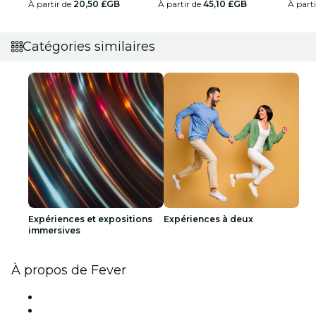
À partir de
20,50 £GB
À partir de
45,10 £GB
À part
Catégories similaires
Expériences et expositions
Expériences à deux
immersives
À propos de Fever
Presse
Travailler chez Fever