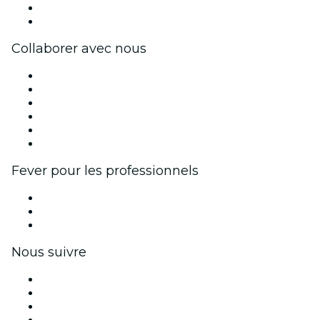
Cartes-cadeaux
Centre d'aide
Collaborer avec nous
Fever Zone
Publiez votre événement
Événements d'entreprise et avantages
Programme d'affiliation
Programme d'ambassadeurs et d'influenceurs
Partenariats avec des marques
Fever pour les professionnels
Événements privés et billets de groupe
Avantages pour les entreprises
Coupons et cartes cadeaux pour les entreprises
Nous suivre
Facebook
X (Twitter)
Instagram
TikTok