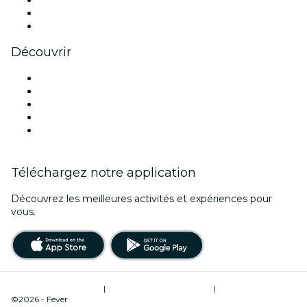
LinkedIn
Youtube
Découvrir
Lieux d'événements à Londres
Aujourd'hui
Demain
Cette semaine
Ce week-end
Téléchargez notre application
Découvrez les meilleures activités et expériences pour
vous.
Conditions d’utilisation
|
Politique de confidentialité
|
Gestion des cookies
©2026 - Fever