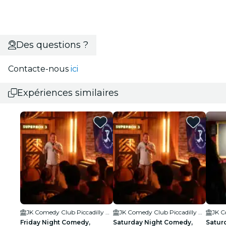
Des questions ?
Contacte-nous
ici
Expériences similaires
JK Comedy Club Piccadilly Circus
JK Comedy Club Piccadilly Circus
Friday Night Comedy,
Saturday Night Comedy,
Satur