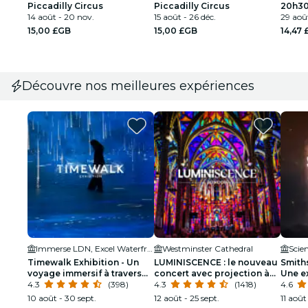
Piccadilly Circus
Piccadilly Circus
20h30,
14 août - 20 nov.
15 août - 26 déc.
29 aoû
15,00 £GB
15,00 £GB
14,47
Découvre nos meilleures expériences
Immerse LDN, Excel Waterfront
Westminster Cathedral
Scie
Timewalk Exhibition - Un
LUMINISCENCE : le nouveau
Smiths
voyage immersif à travers
concert avec projection à
Une e
les civilisations
4.3
(398)
360° dans la cathédrale de
4.3
(1418)
4.6
Westminster, à Londres
10 août - 30 sept.
12 août - 25 sept.
11 août