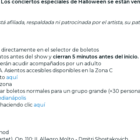
 Los conciertos especiales de Halloween se están ven
á afiliada, respaldada ni patrocinada por el artista, su pa
os directamente en el selector de boletos
utos antes del show y
cierran 5 minutos antes del inicio
eberán acudir acompañados por un adulto
. Asientos accesibles disponibles en la Zona C
nto
aquí
 zona
prar boletos normales para un grupo grande (+30 personas
ndianápolis
 haciendo clic
aquí
unod
et), Op. 110: II. Allegro Molto - Dmitri Shostakovich