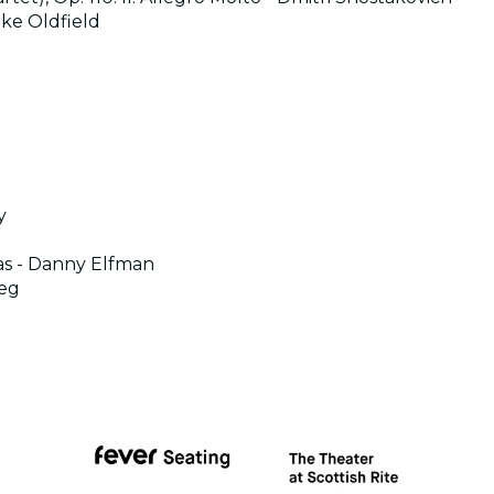
ike Oldfield
y
s - Danny Elfman
ieg