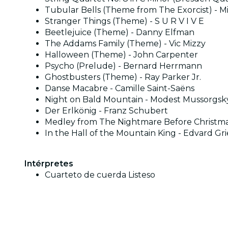
Tubular Bells (Theme from The Exorcist) - M
Stranger Things (Theme) - S U R V I V E
Beetlejuice (Theme) - Danny Elfman
The Addams Family (Theme) - Vic Mizzy
Halloween (Theme) - John Carpenter
Psycho (Prelude) - Bernard Herrmann
Ghostbusters (Theme) - Ray Parker Jr.
Danse Macabre - Camille Saint-Saëns
Night on Bald Mountain - Modest Mussorgsk
Der Erlkönig - Franz Schubert
Medley from The Nightmare Before Christma
In the Hall of the Mountain King - Edvard Gr
Intérpretes
Cuarteto de cuerda Listeso