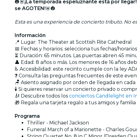
🎃🚨
¡La temporada espeluznante está por llegar!
se AGOTEN!
🚨🎃
Esta es una experiencia de concierto tributo. No est
Información
📍 Lugar: The Theater at Scottish Rite Cathedral
📅 Fechas y horarios: selecciona tus fechas/horari
⏳ Duración: 65 minutos. Las puertas abren 45 min
👤 Edad: 8 años o más. Los menores de 16 años d
♿ Accesibilidad: este recinto cumple con la ley ADA
❓ Consulta las preguntas frecuentes de este eve
🪑 Asiento asignado por orden de llegada en cada
🕯️ Si quieres reservar un concierto privado o com
🎻 Descubre todos los
conciertos Candlelight en I
🎁 Regala una tarjeta regalo a tus amigos y familia
Programa
Thriller - Michael Jackson
Funeral March of a Marionette - Charles Go
String Quartet No. 8 in C Minor (Dresden Quart