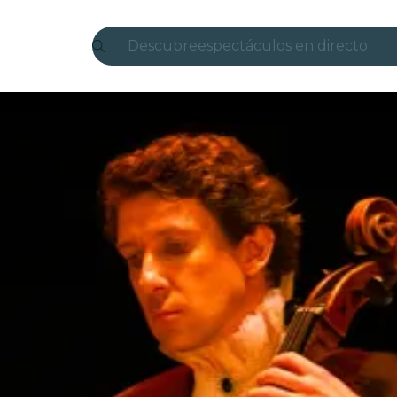
Descubre
espectáculos en directo
Madrid
candlelight
Londres
experiencias y ciudades
São Paulo
exposiciones
Seúl
recorridos por la ciudad
conciertos