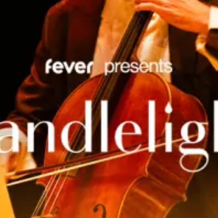
restaurantes
cine