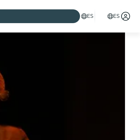
ES
ES