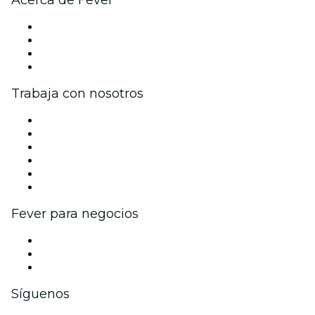
Acerca de Fever
Prensa
Únete al equipo
Tarjetas Regalo
Centro de asistencia
Trabaja con nosotros
Gestiona tu evento
Publica tu evento
Eventos y beneficios para empresas
Programa de Afiliados
Programa de embajadores e influencers
Colaboraciones de marca
Fever para negocios
Eventos privados y boletos de grupo
Beneficios corporativos
Tarjetas y cupones de regalo corporativos
Síguenos