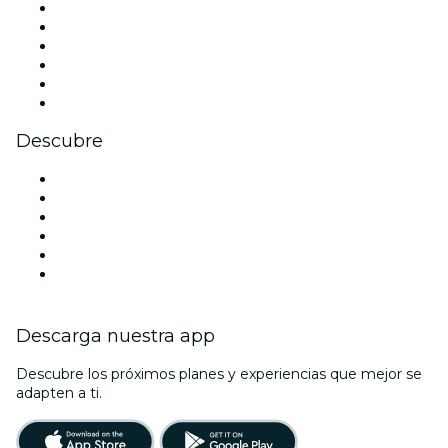
Facebook
X (Twitter)
Instagram
TikTok
LinkedIn
Youtube
Descubre
Locales y espacios de eventos en Indianapolis
Estados Unidos
Hoy
Mañana
Esta semana
Este fin de semana
Descarga nuestra app
Descubre los próximos planes y experiencias que mejor se
adapten a ti.