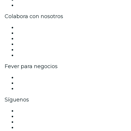
Centro de asistencia
Colabora con nosotros
Gestiona tu evento
Publica tu evento
Eventos y beneficios para empresas
Programa de Afiliados
Programa de embajadores e influencers
Colaboraciones de marca
Fever para negocios
Eventos privados y entradas de grupo
Beneficios corporativos
Tarjetas y cupones de regalo corporativos
Síguenos
Facebook
X (Twitter)
Instagram
TikTok