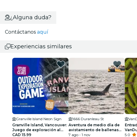
¿Alguna duda?
Contáctanos
aquí
Experiencias similares
Granville Island Neon Sign
1666 Duranleau St
VanD
Granville Island, Vancouver:
Aventura de medio día de
Entrad
Juego de exploración al
avistamiento de ballenas
VanD
aire libre «En busca del LP
CAD 15.99
desde Vancouver
7 ago - 1 nov
5.0