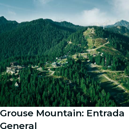
Image 1
Image 2
Image 3
Image 4
Grouse Mountain: Entrada
General