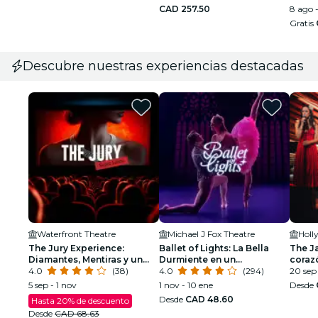
perdido»
CAD 257.50
8 ago 
Gratis
Descubre nuestras experiencias destacadas
Waterfront Theatre
Michael J Fox Theatre
Holl
The Jury Experience:
Ballet of Lights: La Bella
The Ja
Diamantes, Mentiras y un
Durmiente en un
coraz
Hombre Muerto
4.0
(38)
espectáculo deslumbrante
4.0
(294)
20 sep 
5 sep - 1 nov
1 nov - 10 ene
Desde
Desde
CAD 48.60
Hasta 20% de descuento
Desde
CAD 68.63