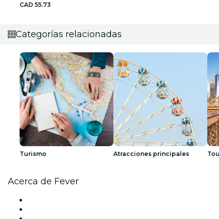
CAD 55.73
Categorías relacionadas
Turismo
Atracciones principales
Tou
Acerca de Fever
Prensa
Únete al equipo
Tarjetas Regalo