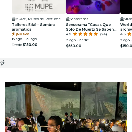
MUPE, Museo del Perfume
Sensorama
Muse
Talleres Eikō – Sombra
Sensorama “Cosas Que
World
aromática
Solo De Muertx Se Saben
archi
¡Nuevo!
2.0”
4.9
(24)
4.6
15 ago - 29 ago
8 ago - 27 dic
7 ago 
Desde
$150.00
$550.00
$150.