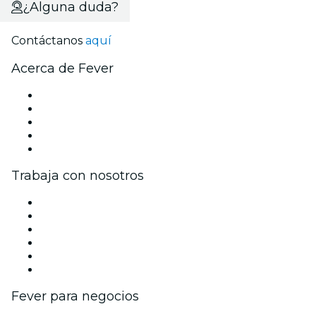
¿Alguna duda?
Contáctanos
aquí
Acerca de Fever
Prensa
Únete al equipo
Becas de Excelencia Fever
Tarjetas Regalo
Centro de asistencia
Trabaja con nosotros
Gestiona tu evento
Publica tu evento
Eventos y beneficios para empresas
Programa de Afiliados
Programa de embajadores e influencers
Colaboraciones de marca
Fever para negocios