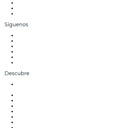
Eventos privados y boletos de grupo
Beneficios corporativos
Tarjetas y cupones de regalo corporativos
Síguenos
Facebook
X (Twitter)
Instagram
TikTok
LinkedIn
Youtube
Descubre
Locales y espacios de eventos en Ciudad de México -
CDMX
México
Hoy
Mañana
Esta semana
Este fin de semana
Halloween
San Valentín