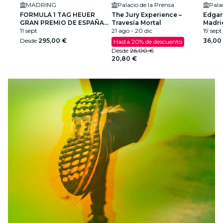
MADRING
Palacio de la Prensa
Pala
FORMULA 1 TAG HEUER
The Jury Experience –
Edgar
GRAN PREMIO DE ESPAÑA
Travesía Mortal
Madri
2026
11 sept
21 ago - 20 dic
19 sept
Desde
295,00 €
36,00
Hasta 20% de descuento
Desde
26,00 €
20,80 €