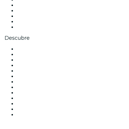
X (Twitter)
Instagram
TikTok
LinkedIn
Youtube
Descubre
Locales y espacios de eventos en Madrid
España
Hoy
Mañana
Esta semana
Este fin de semana
Halloween
San Valentín
Team Building Madrid
La La Love You
Viva Suecia
Navidad
Año Nuevo