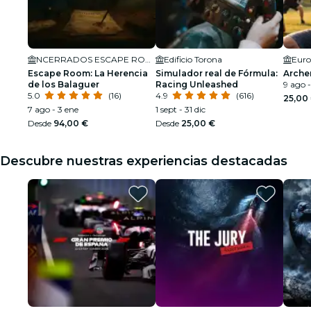
NCERRADOS ESCAPE ROOM MADRID
Edificio Torona
Euro
Escape Room: La Herencia
Simulador real de Fórmula:
Arche
de los Balaguer
Racing Unleashed
9 ago -
5.0
(16)
4.9
(616)
25,00
7 ago - 3 ene
1 sept - 31 dic
Desde
94,00 €
Desde
25,00 €
Descubre nuestras experiencias destacadas