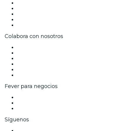
Prensa
Únete al equipo
Becas de Excelencia
Tarjetas Regalo
Centro de asistencia
Colabora con nosotros
Gestiona tu evento
Publica tu evento
Eventos y beneficios para empresas
Programa de Afiliados
Programa de embajadores e influencers
Colaboraciones de marca
Fever para negocios
Eventos privados y entradas de grupo
Beneficios corporativos
Tarjetas y cupones de regalo corporativos
Síguenos
Facebook